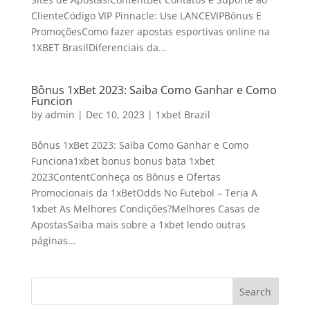
ClienteCódigo VIP Pinnacle: Use LANCEVIPBônus E
PromoçõesComo fazer apostas esportivas online na
1XBET BrasilDiferenciais da...
Bônus 1xBet 2023: Saiba Como Ganhar e Como
Funcion
by
admin
|
Dec 10, 2023
|
1xbet Brazil
Bônus 1xBet 2023: Saiba Como Ganhar e Como
Funciona1xbet bonus bonus bata 1xbet
2023ContentConheça os Bônus e Ofertas
Promocionais da 1xBetOdds No Futebol – Teria A
1xbet As Melhores Condições?Melhores Casas de
ApostasSaiba mais sobre a 1xbet lendo outras
páginas...
Search