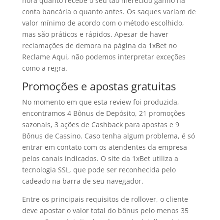
hora quanto recebe o seu tão merecido ganho na
conta bancária o quanto antes. Os saques variam de
valor mínimo de acordo com o método escolhido,
mas são práticos e rápidos. Apesar de haver
reclamações de demora na página da 1xBet no
Reclame Aqui, não podemos interpretar exceções
como a regra.
Promoções e apostas gratuitas
No momento em que esta review foi produzida,
encontramos 4 Bônus de Depósito, 21 promoções
sazonais, 3 ações de Cashback para apostas e 9
Bônus de Cassino. Caso tenha algum problema, é só
entrar em contato com os atendentes da empresa
pelos canais indicados. O site da 1xBet utiliza a
tecnologia SSL, que pode ser reconhecida pelo
cadeado na barra de seu navegador.
Entre os principais requisitos de rollover, o cliente
deve apostar o valor total do bônus pelo menos 35