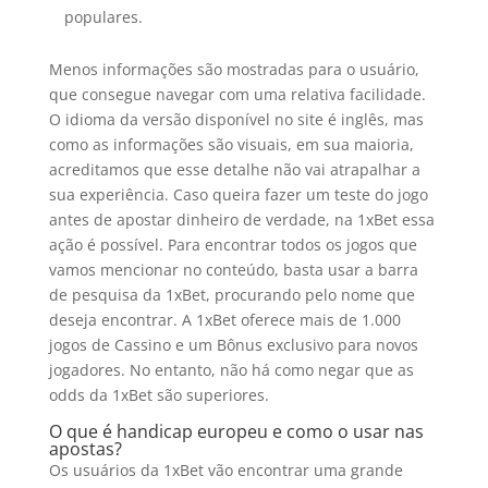
populares.
Menos informações são mostradas para o usuário,
que consegue navegar com uma relativa facilidade.
O idioma da versão disponível no site é inglês, mas
como as informações são visuais, em sua maioria,
acreditamos que esse detalhe não vai atrapalhar a
sua experiência. Caso queira fazer um teste do jogo
antes de apostar dinheiro de verdade, na 1xBet essa
ação é possível. Para encontrar todos os jogos que
vamos mencionar no conteúdo, basta usar a barra
de pesquisa da 1xBet, procurando pelo nome que
deseja encontrar. A 1xBet oferece mais de 1.000
jogos de Cassino e um Bônus exclusivo para novos
jogadores. No entanto, não há como negar que as
odds da 1xBet são superiores.
O que é handicap europeu e como o usar nas
apostas?
Os usuários da 1xBet vão encontrar uma grande