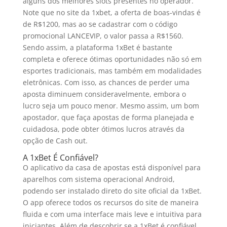
alguns dos melhores slots presentes no operador.
Note que no site da 1xbet, a oferta de boas-vindas é
de R$1200, mas ao se cadastrar com o código
promocional LANCEVIP, o valor passa a R$1560.
Sendo assim, a plataforma 1xBet é bastante
completa e oferece ótimas oportunidades não só em
esportes tradicionais, mas também em modalidades
eletrônicas. Com isso, as chances de perder uma
aposta diminuem consideravelmente, embora o
lucro seja um pouco menor. Mesmo assim, um bom
apostador, que faça apostas de forma planejada e
cuidadosa, pode obter ótimos lucros através da
opção de Cash out.
A 1xBet É Confiável?
O aplicativo da casa de apostas está disponível para
aparelhos com sistema operacional Android,
podendo ser instalado direto do site oficial da 1xBet.
O app oferece todos os recursos do site de maneira
fluida e com uma interface mais leve e intuitiva para
iniciantes. Além de descobrir se a 1xBet é confiável,