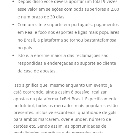
Depois disso você deverá apostar um total 9 vezes
esse valor em seleções com odds superiores a 2.00
e num prazo de 30 dias.
Com um site e suporte em português, pagamentos
em Real e foco nos esportes e ligas mais populares
no Brasil, a plataforma se tornou bastantefamosa
no país.
Isto é, a enorme maioria das reclamações são
respondidas e endereçadas ao suporte ao cliente
da casa de apostas.
Isso significa que, mesmo enquanto um evento já
está ocorrendo, ainda assim é possível realizar
apostas na plataforma 1xBet Brasil. Especificamente
no futebol, todos os mercados mais populares estão
presentes, inclusive escanteios, quantidade de gols,
para ambos marcarem, over e under, número de
cartões etc. Sendo assim, as oportunidades de
modalidades esportivas e de mercados nesta