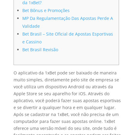
da 1xBet?
Bet Bônus e Promoções
MP Da Regulamentação Das Apostas Perde A
Validade
Bet Brasil – Site Oficial de Apostas Esportivas
e Cassino
Bet Brasil Revisão
O aplicativo da 1xBet pode ser baixado de maneira
muito simples, diretamente pelo site de empresa se
você utiliza um dispositivo Android ou através da
Apple Store se seu aparelho for iOS. Através do
aplicativo, você poderá fazer suas apostas esportivas
e se divertir a qualquer hora e em qualquer lugar.
Após se cadastrar na 1xBet, você não precisa de um
computador para fazer suas apostas online. 1xBet
oferece uma versão móvel do seu site, onde tudo é