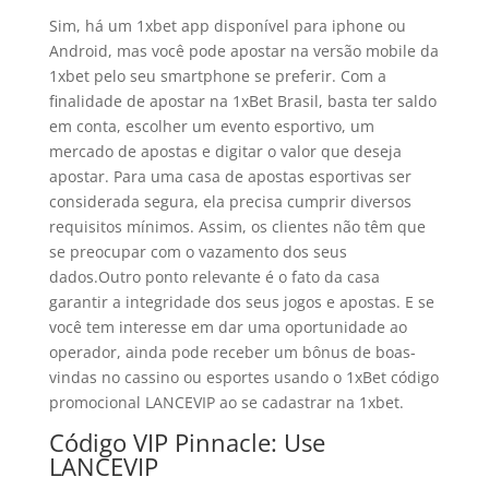
Sim, há um 1xbet app disponível para iphone ou
Android, mas você pode apostar na versão mobile da
1xbet pelo seu smartphone se preferir. Com a
finalidade de apostar na 1xBet Brasil, basta ter saldo
em conta, escolher um evento esportivo, um
mercado de apostas e digitar o valor que deseja
apostar. Para uma casa de apostas esportivas ser
considerada segura, ela precisa cumprir diversos
requisitos mínimos. Assim, os clientes não têm que
se preocupar com o vazamento dos seus
dados.Outro ponto relevante é o fato da casa
garantir a integridade dos seus jogos e apostas. E se
você tem interesse em dar uma oportunidade ao
operador, ainda pode receber um bônus de boas-
vindas no cassino ou esportes usando o 1xBet código
promocional LANCEVIP ao se cadastrar na 1xbet.
Código VIP Pinnacle: Use
LANCEVIP