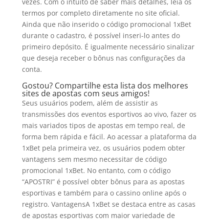
vezes. Com o intuito de saber mais detalhes, leia os
termos por completo diretamente no site oficial.
Ainda que não inserido o código promocional 1xBet
durante o cadastro, é possível inseri-lo antes do
primeiro depósito. É igualmente necessário sinalizar
que deseja receber o bônus nas configurações da
conta.
Gostou? Compartilhe esta lista dos melhores
sites de apostas com seus amigos!
Seus usuários podem, além de assistir as
transmissões dos eventos esportivos ao vivo, fazer os
mais variados tipos de apostas em tempo real, de
forma bem rápida e fácil. Ao acessar a plataforma da
1xBet pela primeira vez, os usuários podem obter
vantagens sem mesmo necessitar de código
promocional 1xBet. No entanto, com o código
“APOSTRI” é possível obter bônus para as apostas
esportivas e também para o cassino online após o
registro. VantagensA 1xBet se destaca entre as casas
de apostas esportivas com maior variedade de