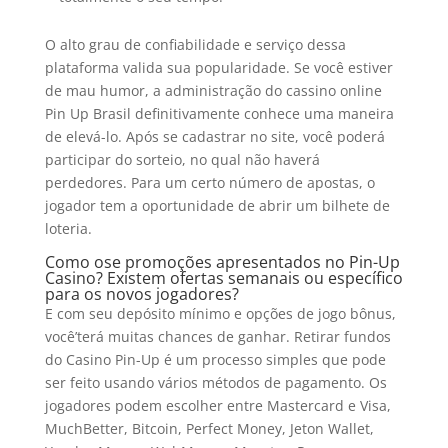
O alto grau de confiabilidade e serviço dessa
plataforma valida sua popularidade. Se você estiver
de mau humor, a administração do cassino online
Pin Up Brasil definitivamente conhece uma maneira
de elevá-lo. Após se cadastrar no site, você poderá
participar do sorteio, no qual não haverá
perdedores. Para um certo número de apostas, o
jogador tem a oportunidade de abrir um bilhete de
loteria.
Como ose promoções apresentados no Pin-Up
Casino? Existem ofertas semanais ou específico
para os novos jogadores?
E com seu depósito mínimo e opções de jogo bônus,
você’terá muitas chances de ganhar. Retirar fundos
do Casino Pin-Up é um processo simples que pode
ser feito usando vários métodos de pagamento. Os
jogadores podem escolher entre Mastercard e Visa,
MuchBetter, Bitcoin, Perfect Money, Jeton Wallet,