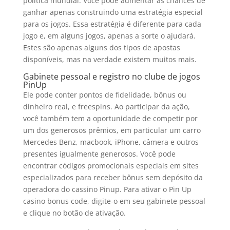
política mundial. Você pode aumentar as chances de
ganhar apenas construindo uma estratégia especial
para os jogos. Essa estratégia é diferente para cada
jogo e, em alguns jogos, apenas a sorte o ajudará.
Estes são apenas alguns dos tipos de apostas
disponíveis, mas na verdade existem muitos mais.
Gabinete pessoal e registro no clube de jogos
PinUp
Ele pode conter pontos de fidelidade, bônus ou
dinheiro real, e freespins. Ao participar da ação,
você também tem a oportunidade de competir por
um dos generosos prêmios, em particular um carro
Mercedes Benz, macbook, iPhone, câmera e outros
presentes igualmente generosos. Você pode
encontrar códigos promocionais especiais em sites
especializados para receber bônus sem depósito da
operadora do cassino Pinup. Para ativar o Pin Up
casino bonus code, digite-o em seu gabinete pessoal
e clique no botão de ativação.