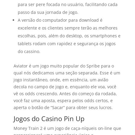
para ser pere focada no usuário, facilitando cada
passo da sua jornada de jogo.
A versão do computador para download é
excelente e os clientes sempre terão as melhores
escolhas, pois, além do desktop, os smartphones e
tablets rodam com rapidez e segurança os jogos
do cassino.
Aviator é um jogo muito popular do Spribe para o
qual nós dedicamos uma seção separada. Esse é um
jogo instantâneo, onde, em essência, um avião
decola no campo de jogo e, enquanto ele voa, você
vê os odds crescendo. Antes do começo da rodada,
você faz uma aposta, espera pelos odds certos, e
aperta o botão de “Sacar” para obter seus lucros.
Jogos do Casino Pin Up
Money Train 2 é um jogo de caça-níqueis on-line que