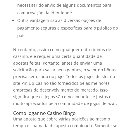
necessitar do envio de alguns documentos para
comprovação da identidade.
Outra vantagem são as diversas opções de
pagamento seguras e específicas para o público do
país.
No entanto, assim como qualquer outro bônus de
cassino, ele requer uma certa quantidade de
apostas feitas. Portanto, antes de enviar uma
solicitação para sacar seus ganhos, o valor do bônus
precisa ser usado no jogo. Todos os jogos de slot no
site Pin Up Casino são fornecidos pelas melhores
empresas de desenvolvimento do mercado. Isso
significa que os jogos são emocionantes e justos e
muito apreciados pela comunidade de jogos de azar.
Como jogar no Casino Bingo
Uma aposta que cobre várias posições ao mesmo
tempo é chamada de aposta combinada. Somente se