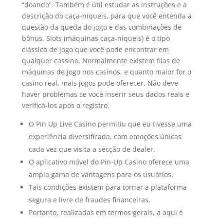
“doando”. Também é útil estudar as instruções e a
descrição do caça-níqueis, para que você entenda a
questão da queda do jogo e das combinações de
bônus. Slots (máquinas caça-níqueis) é o tipo
clássico de jogo que você pode encontrar em
qualquer cassino. Normalmente existem filas de
máquinas de jogo nos casinos, e quanto maior for o
casino real, mais jogos pode oferecer. Não deve
haver problemas se você inserir seus dados reais e
verificá-los após o registro.
O Pin Up Live Casino permitiu que eu tivesse uma
experiência diversificada, com emoções únicas
cada vez que visita a secção de dealer.
O aplicativo móvel do Pin-Up Casino oferece uma
ampla gama de vantagens para os usuários.
Tais condições existem para tornar a plataforma
segura e livre de fraudes financeiras.
Portanto, realizadas em termos gerais, a aqui é