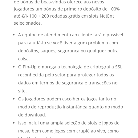
de bônus de boas-vindas oferece aos novos
jogadores um bônus de primeiro depósito de 100%
até €/$ 100 + 200 rodadas grátis em slots NetEnt
selecionados.
A equipe de atendimento ao cliente fará o possível
para ajudá-lo se você tiver algum problema com
depósitos, saques, segurança ou qualquer outra
coisa.
O Pin-Up emprega a tecnologia de criptografia SSL
reconhecida pelo setor para proteger todos os
dados em termos de segurança e transações no
site.
Os jogadores podem escolher os jogos tanto no
modo de reprodução instantânea quanto no modo
de download.
Isso inclui uma ampla seleção de slots e jogos de
mesa, bem como jogos com crupiê ao vivo, como