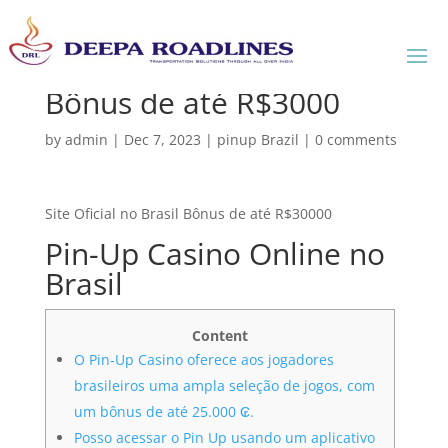
Site Oficial no Brasil
Bônus de até R$3000
by
admin
|
Dec 7, 2023
|
pinup Brazil
|
0 comments
Site Oficial no Brasil Bônus de até R$30000
Pin-Up Casino Online no
Brasil
Content
O Pin-Up Casino oferece aos jogadores
brasileiros uma ampla seleção de jogos, com
um bônus de até 25.000 ₢.
Posso acessar o Pin Up usando um aplicativo