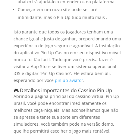
abaixo irá ajudá-lo a entender os da plataforma.
Começar em um novo site pode ser pré
intimidante, mas o Pin-Up tudo muito mais .
Isto garante que todos os jogadores tenham uma
chance igual e justa de ganhar, proporcionando uma
experiência de jogo segura e agradável. A instalação
do aplicativo Pin-Up Casino em seu dispositivo móvel
nunca foi tão fácil. Tudo que você precisa fazer é
visitar a App Store se tiver um sistema operacional
iOS e digitar “Pin-Up Casino”, Ele estará bem ali,
esperando por você
pin up aviator
.
🎮 Detalhes importantes do Cassino Pin Up
Abrindo a página principal do cassino virtual Pin Up
Brasil, você pode encontrar imediatamente os
melhores caça-níqueis. Mas aconselhamos que não
se apresse e tente sua sorte em diferentes
simuladores, você também pode na versão demo,
que lhe permitirá escolher o jogo mais rentável,