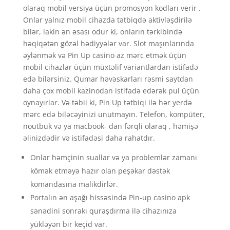
olaraq mobil versiya üçün promosyon kodları verir .
Onlar yalnız mobil cihazda tətbiqdə aktivləşdirilə
bilər, lakin ən əsası odur ki, onların tərkibində
həqiqətən gözəl hədiyyələr var. Slot maşınlarında
əylənmək və Pin Up casino az mərc etmək üçün
mobil cihazlar üçün müxtəlif variantlardan istifadə
edə bilərsiniz. Qumar həvəskarları rəsmi saytdan
daha çox mobil kazinodan istifadə edərək pul üçün
oynayırlar. Və təbii ki, Pin Up tətbiqi ilə hər yerdə
mərc edə biləcəyinizi unutmayın. Telefon, kompüter,
noutbuk və ya macbook- dan fərqli olaraq , həmişə
əlinizdədir və istifadəsi daha rahatdır.
Onlar həmçinin suallar və ya problemlər zamanı
kömək etməyə hazır olan peşəkar dəstək
komandasına malikdirlər.
Portalın ən aşağı hissəsində Pin-up casino apk
sənədini sonrakı quraşdırma ilə cihazınıza
yükləyən bir keçid var.