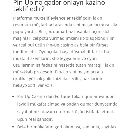
Pin Up nə qədər onlayn kazino
təklif edir?
Platforma müxtəlif əyləncələr təklif edir, lakin
resursun müştəriləri arasında slot maşınları xüsusilə
populyardır. Bir çox qumarbaz insanlar üçün slot
maşınları cekpotu vurmaq imkanı ilə əlaqələndirilir
və real pul üçün Pin-Up casino az belə bir fürsət
təqdim edir. Oyunçular başa düşməlidirlər ki, bu,
müxtəlif sxemlərin, strategiyaların və oyun
üsullarının istifadəsini nəzərdə tutan maraqlı, lakin
mürəkkəb prosesdir. Pin-Up slot maşınları əla
qrafika, yüksək gəlir faizi ilə seçilir, bəzilərinin
hekayə xətti var və s.
Pin-Up Casino-dan Fortune Təkəri qumar evindən
layiqli mükafat almaq və ondan qumar dünyasında
səyahətinizi davam etdirmək üçün istifadə etmək
üçün real şansdır.
Belə bir mükafatın geri alınması, zamanla, saytdakı