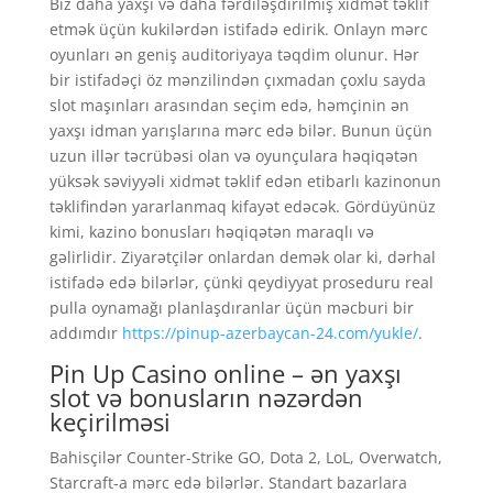
Biz daha yaxşı və daha fərdiləşdirilmiş xidmət təklif
etmək üçün kukilərdən istifadə edirik. Onlayn mərc
oyunları ən geniş auditoriyaya təqdim olunur. Hər
bir istifadəçi öz mənzilindən çıxmadan çoxlu sayda
slot maşınları arasından seçim edə, həmçinin ən
yaxşı idman yarışlarına mərc edə bilər. Bunun üçün
uzun illər təcrübəsi olan və oyunçulara həqiqətən
yüksək səviyyəli xidmət təklif edən etibarlı kazinonun
təklifindən yararlanmaq kifayət edəcək. Gördüyünüz
kimi, kazino bonusları həqiqətən maraqlı və
gəlirlidir. Ziyarətçilər onlardan demək olar ki, dərhal
istifadə edə bilərlər, çünki qeydiyyat proseduru real
pulla oynamağı planlaşdıranlar üçün məcburi bir
addımdır
https://pinup-azerbaycan-24.com/yukle/
.
Pin Up Casino online – ​​ən yaxşı
slot və bonusların nəzərdən
keçirilməsi
Bahisçilər Counter-Strike GO, Dota 2, LoL, Overwatch,
Starcraft-a mərc edə bilərlər. Standart bazarlara