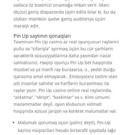
sadəcə öz bəxtinizi sınamağa imkan verir. Mərc
ölçüsü geniş diapazonda təyin edilə bilər ki, bu da
slotları mümkün qədər geniş auditoriya üçün
maraqlı edir.
Pin Up saytının qonaqları
Təxminən Pin Up casino az real oyunçunun rəylərini
pullu və “sifarişlə” ayırmaq üçün bu cür şərhlərin
xarakterik xüsusiyyətlərinə daha yaxından nəzər
salmalısınız. Həqiqi oyunçu Pin Up bet haqqında
müsbət və ya mənfi rəy buraxarsa, o , yeddi durğu
işarəsinə əməl etməyəcək . Emosiyalara təslim olan
adi insanlar səhvlər və hərflərin buraxılması ilə
rəylər yazır. Pin Up casino online real rəylərində,
“aldatma”, “skript”, “kəskinlər” və s. Kimi ümumi
məzəmmətlər deyil, oyun klubunun xidməti
haqqında xüsusi jarqon və konkret məlumatlar var.
Məlumatı qorumaq üçün (yalnız deyil), Pin-Up
kazino müştəriləri hesabı birtərəfli qaydada ləğv