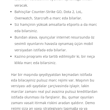
verəcək.
Bahisçilər Counter-Strike GO, Dota 2, LoL,
Overwatch, Starcraft-a mərc edə bilərlər.
Siz həmçinin yüksək əmsallarla eSports-a da mərc
edə bilərsiniz.
Bundan əlavə, oyunçular internet resursunda öz
sevimli oyunlarını həvəslə oynamaq üçün mobil
versiyadan istifadə edə bilərlər.
Kazino proqramı elə tərtib edilmişdir ki, bir neçə
kliklə mərc edə bilərsiniz.
Hər bir maşında qeydiyyatdan keçmədən istifadə
edə biləcəyiniz pulsuz mərc rejimi var. Maşının bu
versiyası adi qaydalar çərçivəsində işləyir, lakin
mərclər zamanı real pul əvəzinə pulsuz kreditlərdən
istifadə olunması ilə fərqlənir. Bu, qumar oyunları
zamanı vəsait itirmək riskini aradan qaldırır. Demo
rejimi sizə ən yaxşı strategiyanı tapmağa və ya