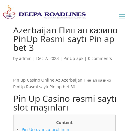
Pin up Casino Online Az
Azerbaijan Пин ап казино
PinUp Rəsmi saytı Pin ap
bet 3
by
admin
|
Dec 7, 2023
|
PinUp apk
|
0 comments
Pin up Casino Online Az Azerbaijan Пин ап казино
PinUp Rəsmi saytı Pin ap bet 30
Pin Up Casino rəsmi saytı
slot maşınları
Content
Pin-Up oyunçu profilinin