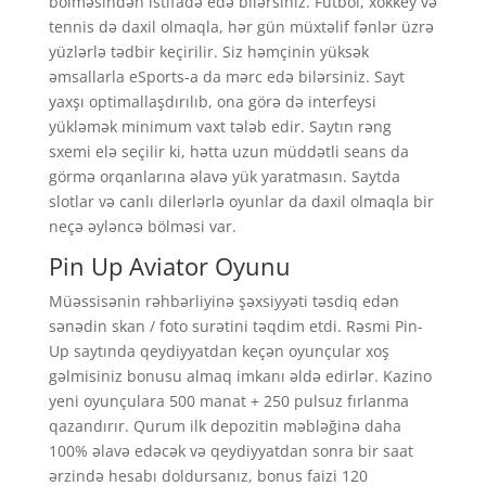
bölməsindən istifadə edə bilərsiniz. Futbol, xokkey və
tennis də daxil olmaqla, hər gün müxtəlif fənlər üzrə
yüzlərlə tədbir keçirilir. Siz həmçinin yüksək
əmsallarla eSports-a da mərc edə bilərsiniz. Sayt
yaxşı optimallaşdırılıb, ona görə də interfeysi
yükləmək minimum vaxt tələb edir. Saytın rəng
sxemi elə seçilir ki, hətta uzun müddətli seans da
görmə orqanlarına əlavə yük yaratmasın. Saytda
slotlar və canlı dilerlərlə oyunlar da daxil olmaqla bir
neçə əyləncə bölməsi var.
Pin Up Aviator Oyunu
Müəssisənin rəhbərliyinə şəxsiyyəti təsdiq edən
sənədin skan / foto surətini təqdim etdi. Rəsmi Pin-
Up saytında qeydiyyatdan keçən oyunçular xoş
gəlmisiniz bonusu almaq imkanı əldə edirlər. Kazino
yeni oyunçulara 500 manat + 250 pulsuz fırlanma
qazandırır. Qurum ilk depozitin məbləğinə daha
100% əlavə edəcək və qeydiyyatdan sonra bir saat
ərzində hesabı doldursanız, bonus faizi 120