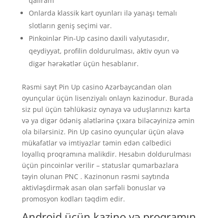
qalıram
Onlarda klassik kart oyunları ilə yanaşı temalı
slotların geniş seçimi var.
Pinkoinlər Pin-Up casino daxili valyutasıdır,
qeydiyyat, profilin doldurulması, aktiv oyun və
digər hərəkətlər üçün hesablanır.
Rəsmi sayt Pin Up casino Azərbaycandan olan
oyunçular üçün lisenziyalı onlayn kazinodur. Burada
siz pul üçün təhlükəsiz oynaya və uduşlarınızı karta
və ya digər ödəniş alətlərinə çıxara biləcəyinizə əmin
ola bilərsiniz. Pin Up casino oyunçular üçün əlavə
mükafatlar və imtiyazlar təmin edən cəlbedici
loyallıq proqramına malikdir. Hesabın doldurulması
üçün pincoinlər verilir – statuslar qumarbazlara
təyin olunan PNC . Kazinonun rəsmi saytında
aktivləşdirmək asan olan sərfəli bonuslar və
promosyon kodları təqdim edir.
Android üçün kazino və proqramın