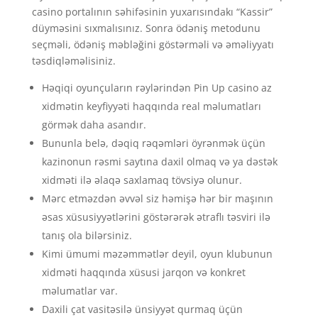
casino portalının səhifəsinin yuxarısındakı “Kassir”
düyməsini sıxmalısınız. Sonra ödəniş metodunu
seçməli, ödəniş məbləğini göstərməli və əməliyyatı
təsdiqləməlisiniz.
Həqiqi oyunçuların rəylərindən Pin Up casino az
xidmətin keyfiyyəti haqqında real məlumatları
görmək daha asandır.
Bununla belə, dəqiq rəqəmləri öyrənmək üçün
kazinonun rəsmi saytına daxil olmaq və ya dəstək
xidməti ilə əlaqə saxlamaq tövsiyə olunur.
Mərc etməzdən əvvəl siz həmişə hər bir maşının
əsas xüsusiyyətlərini göstərərək ətraflı təsviri ilə
tanış ola bilərsiniz.
Kimi ümumi məzəmmətlər deyil, oyun klubunun
xidməti haqqında xüsusi jarqon və konkret
məlumatlar var.
Daxili çat vasitəsilə ünsiyyət qurmaq üçün