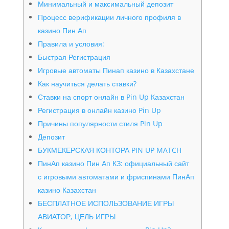
Минимальный и максимальный депозит
Процесс верификации личного профиля в
казино Пин Ап
Правила и условия:
Быстрая Регистрация
Игровые автоматы Пинап казино в Казахстане
Как научиться делать ставки?
Ставки на спорт онлайн в Pin Up Казахстан
Регистрация в онлайн казино Pin Up
Причины популярности стиля Pin Up
Депозит
БУКМЕКЕРСКАЯ КОНТОРА PIN UP MATCH
ПинАп казино Пин Ап КЗ: официальный сайт
с игровыми автоматами и фриспинами ПинАп
казино Казахстан
БЕСПЛАТНОЕ ИСПОЛЬЗОВАНИЕ ИГРЫ
АВИАТОР, ЦЕЛЬ ИГРЫ