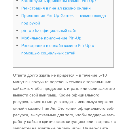
Как получить фриспины казино Pin Up?
Регистрация в пин ап казино онлайн
Приложение Pin-Up Games — казино всегда
под рукой
pin up kz официальный сайт
Мобильное приложение Pin-Up
Регистрация в онлайн казино Pin Up с
помощью социальных сетей
Ответа долго ждать не придется – в течение 5-10
минут вы получите перечень ссылок с зеркальными
сайтами, чтобы продолжить играть или если захотите
вывести свой выигрыш. Кроме официального
ресурса, клиенты могут заходить, используя зеркало
онлайн казино Пин Ап. Это копии официального веб-
ресурса, выпускаемые для того, чтобы поддерживать
работу сайта в критических ситуациях или в странах с
запретом на азартные онлайн игры. На веб-сайте