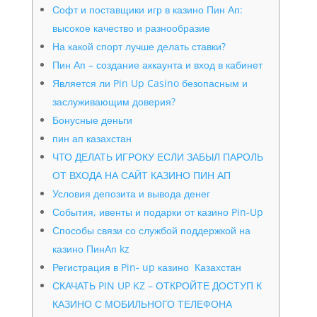
Софт и поставщики игр в казино Пин Ап:
высокое качество и разнообразие
На какой спорт лучше делать ставки?
Пин Ап – создание аккаунта и вход в кабинет
Является ли Pin Up Casino безопасным и
заслуживающим доверия?
Бонусные деньги
пин ап казахстан
ЧТО ДЕЛАТЬ ИГРОКУ ЕСЛИ ЗАБЫЛ ПАРОЛЬ
ОТ ВХОДА НА САЙТ КАЗИНО ПИН АП
Условия депозита и вывода денег
События, ивенты и подарки от казино Pin-Up
Способы связи со службой поддержкой на
казино ПинАп kz
Регистрация в Pin- up казино Казахстан
СКАЧАТЬ PIN UP KZ – ОТКРОЙТЕ ДОСТУП К
КАЗИНО С МОБИЛЬНОГО ТЕЛЕФОНА