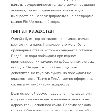
валюты осуществляется только в момент создания
аккаунта, так что будьте внимательны, когда
выбираете её. Зарегистрироваться на платформе
казино Pin Up легко и быстро.
пин ап казахстан
Онлайн букмекер позволяет оформлять самые
разные типы пари. Например, это могут быть
ординарные ставки, которые содержат 1 событие.
Подобные пари побеждают при верном
прогнозировании каждого из добавленных в ставку
исходов. Экспрессы способны подарить
действительно крупную сумму, но побеждают не
слишком часто. Также в ПинАп можно оформлять
системы — комбинации экспрессов.
Если основной ресурс недоступен, пользователи
могут использовать альтернативные зеркала —
адреса-копии основного сайта. Рабочие зеркала
можно найти в интернете или получить в службе