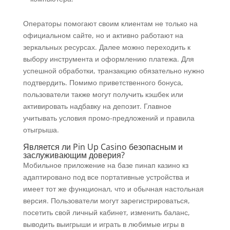
Операторы помогают своим клиентам не только на
официальном сайте, но и активно работают на
зеркальных ресурсах. Далее можно переходить к
выбору инструмента и оформлению платежа. Для
успешной обработки, транзакцию обязательно нужно
подтвердить. Помимо приветственного бонуса,
пользователи также могут получить кэшбек или
активировать надбавку на депозит. Главное
учитывать условия промо-предложений и правила
отыгрыша.
Является ли Pin Up Casino безопасным и
заслуживающим доверия?
Мобильное приложение на базе пинап казино кз
адаптировано под все портативные устройства и
имеет тот же функционал, что и обычная настольная
версия. Пользователи могут зарегистрироваться,
посетить свой личный кабинет, изменить баланс,
выводить выигрыши и играть в любимые игры в