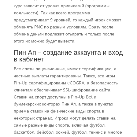
курс зависит от уровня привилегий (программы
лояльности). Так как всего программа
предусматривает 9 уровней, то каждый игрок сможет
обменять PNC по разным условиям. Сразу после
обмена деньги подлежит отыграть и только после
этого их можно будет вывести.
Пин Ап – создание аккаунта и вход
в кабинет
Все слоты лицензионные, имеют сертификацию, а
честные выплаты гарантированы. Также, все игры
Pin-Up сертифицированы eCOGRA, а безопасность
клиентам обеспечивает SSL-шифрование сайта.
Ставки на спорт доступны в Pin-Up Bet и
букмекерских конторах Пин Ап, а также в пунктах
приема ставок на физические виды спорта в
некоторых странах. Игроки могут делать ставки на
самые разные виды спорта, включая футбол,
баскетбол, бейсбол, хоккей, футбол, теннис и многое