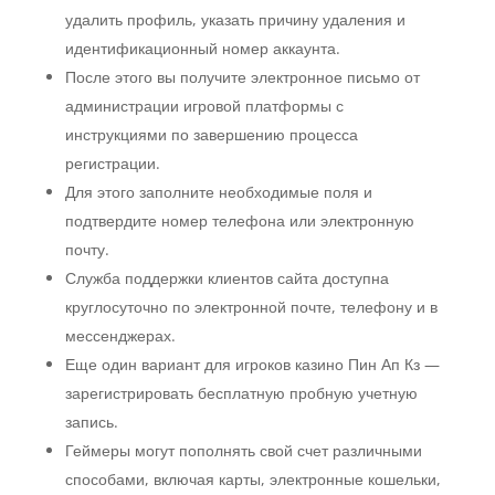
удалить профиль, указать причину удаления и
идентификационный номер аккаунта.
После этого вы получите электронное письмо от
администрации игровой платформы с
инструкциями по завершению процесса
регистрации.
Для этого заполните необходимые поля и
подтвердите номер телефона или электронную
почту.
Служба поддержки клиентов сайта доступна
круглосуточно по электронной почте, телефону и в
мессенджерах.
Еще один вариант для игроков казино Пин Ап Кз —
зарегистрировать бесплатную пробную учетную
запись.
Геймеры могут пополнять свой счет различными
способами, включая карты, электронные кошельки,