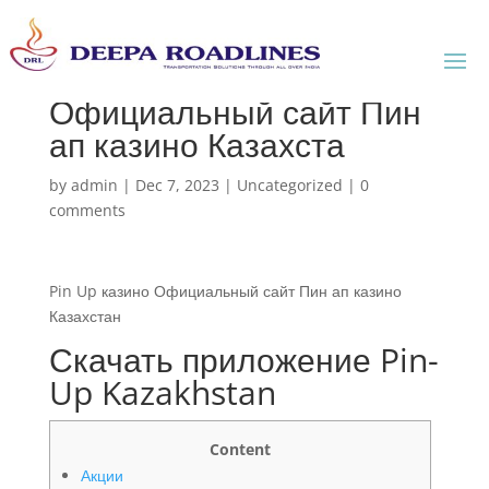
Pin Up казино
Официальный сайт Пин
ап казино Казахста
by
admin
|
Dec 7, 2023
|
Uncategorized
|
0
comments
Pin Up казино Официальный сайт Пин ап казино
Казахстан
Скачать приложение Pin-
Up Kazakhstan
Content
Акции