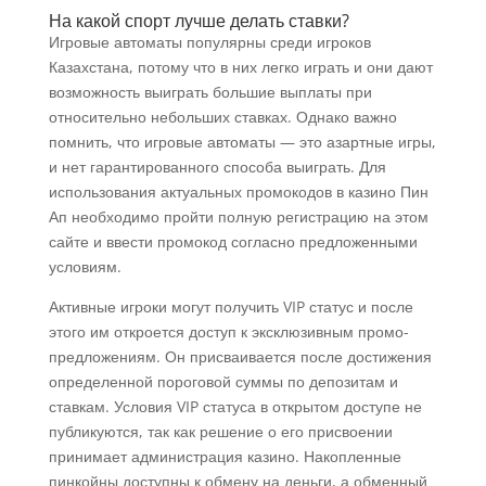
На какой спорт лучше делать ставки?
Игровые автоматы популярны среди игроков
Казахстана, потому что в них легко играть и они дают
возможность выиграть большие выплаты при
относительно небольших ставках. Однако важно
помнить, что игровые автоматы — это азартные игры,
и нет гарантированного способа выиграть. Для
использования актуальных промокодов в казино Пин
Ап необходимо пройти полную регистрацию на этом
сайте и ввести промокод согласно предложенными
условиям.
Активные игроки могут получить VIP статус и после
этого им откроется доступ к эксклюзивным промо-
предложениям. Он присваивается после достижения
определенной пороговой суммы по депозитам и
ставкам. Условия VIP статуса в открытом доступе не
публикуются, так как решение о его присвоении
принимает администрация казино. Накопленные
пинкойны доступны к обмену на деньги, а обменный