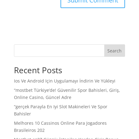
Search
Recent Posts
Ios Ve Android Için Uygulamayı İndirin Ve Yükleyi
“mostbet Türkiye’de! Güvenilir Spor Bahisleri, Giriş,
Online Casino, Güncel Adre
“gerçek Parayla En Iyi Slot Makineleri Ve Spor
Bahisler
Melhores 10 Cassinos Online Para Jogadores
Brasileiros 202