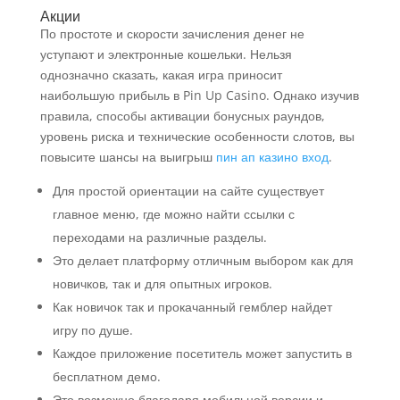
Акции
По простоте и скорости зачисления денег не
уступают и электронные кошельки. Нельзя
однозначно сказать, какая игра приносит
наибольшую прибыль в Pin Up Casino. Однако изучив
правила, способы активации бонусных раундов,
уровень риска и технические особенности слотов, вы
повысите шансы на выигрыш
пин ап казино вход
.
Для простой ориентации на сайте существует
главное меню, где можно найти ссылки с
переходами на различные разделы.
Это делает платформу отличным выбором как для
новичков, так и для опытных игроков.
Как новичок так и прокачанный гемблер найдет
игру по душе.
Каждое приложение посетитель может запустить в
бесплатном демо.
Это возможно благодаря мобильной версии и