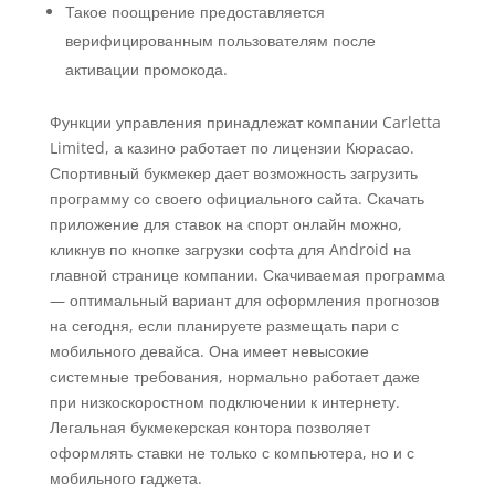
Такое поощрение предоставляется
верифицированным пользователям после
активации промокода.
Функции управления принадлежат компании Carletta
Limited, а казино работает по лицензии Кюрасао.
Спортивный букмекер дает возможность загрузить
программу со своего официального сайта. Скачать
приложение для ставок на спорт онлайн можно,
кликнув по кнопке загрузки софта для Android на
главной странице компании. Скачиваемая программа
— оптимальный вариант для оформления прогнозов
на сегодня, если планируете размещать пари с
мобильного девайса. Она имеет невысокие
системные требования, нормально работает даже
при низкоскоростном подключении к интернету.
Легальная букмекерская контора позволяет
оформлять ставки не только с компьютера, но и с
мобильного гаджета.