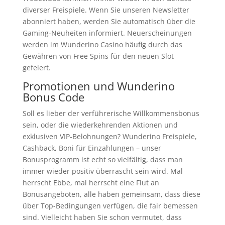
diverser Freispiele. Wenn Sie unseren Newsletter
abonniert haben, werden Sie automatisch über die
Gaming-Neuheiten informiert. Neuerscheinungen
werden im Wunderino Casino häufig durch das
Gewähren von Free Spins für den neuen Slot
gefeiert.
Promotionen und Wunderino
Bonus Code
Soll es lieber der verführerische Willkommensbonus
sein, oder die wiederkehrenden Aktionen und
exklusiven VIP-Belohnungen? Wunderino Freispiele,
Cashback, Boni für Einzahlungen – unser
Bonusprogramm ist echt so vielfältig, dass man
immer wieder positiv überrascht sein wird. Mal
herrscht Ebbe, mal herrscht eine Flut an
Bonusangeboten, alle haben gemeinsam, dass diese
über Top-Bedingungen verfügen, die fair bemessen
sind. Vielleicht haben Sie schon vermutet, dass