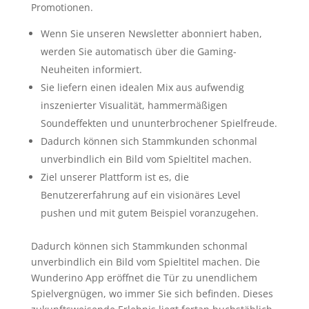
Promotionen.
Wenn Sie unseren Newsletter abonniert haben,
werden Sie automatisch über die Gaming-
Neuheiten informiert.
Sie liefern einen idealen Mix aus aufwendig
inszenierter Visualität, hammermäßigen
Soundeffekten und ununterbrochener Spielfreude.
Dadurch können sich Stammkunden schonmal
unverbindlich ein Bild vom Spieltitel machen.
Ziel unserer Plattform ist es, die
Benutzererfahrung auf ein visionäres Level
pushen und mit gutem Beispiel voranzugehen.
Dadurch können sich Stammkunden schonmal
unverbindlich ein Bild vom Spieltitel machen. Die
Wunderino App eröffnet die Tür zu unendlichem
Spielvergnügen, wo immer Sie sich befinden. Dieses