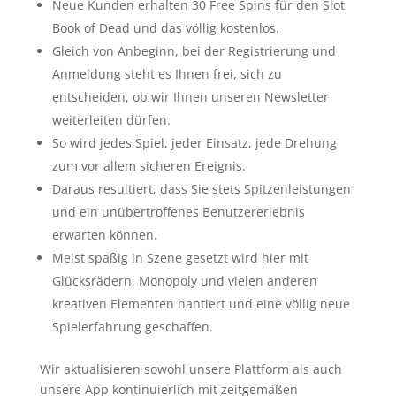
Neue Kunden erhalten 30 Free Spins für den Slot
Book of Dead und das völlig kostenlos.
Gleich von Anbeginn, bei der Registrierung und
Anmeldung steht es Ihnen frei, sich zu
entscheiden, ob wir Ihnen unseren Newsletter
weiterleiten dürfen.
So wird jedes Spiel, jeder Einsatz, jede Drehung
zum vor allem sicheren Ereignis.
Daraus resultiert, dass Sie stets Spitzenleistungen
und ein unübertroffenes Benutzererlebnis
erwarten können.
Meist spaßig in Szene gesetzt wird hier mit
Glücksrädern, Monopoly und vielen anderen
kreativen Elementen hantiert und eine völlig neue
Spielerfahrung geschaffen.
Wir aktualisieren sowohl unsere Plattform als auch
unsere App kontinuierlich mit zeitgemäßen