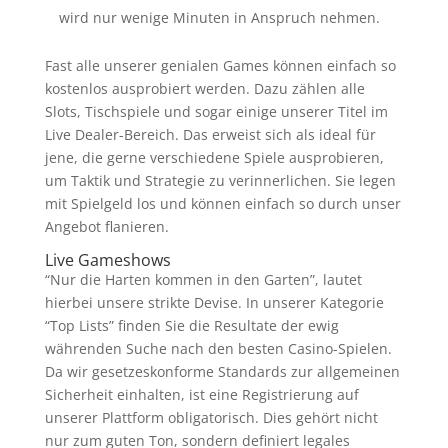
wird nur wenige Minuten in Anspruch nehmen.
Fast alle unserer genialen Games können einfach so
kostenlos ausprobiert werden. Dazu zählen alle
Slots, Tischspiele und sogar einige unserer Titel im
Live Dealer-Bereich. Das erweist sich als ideal für
jene, die gerne verschiedene Spiele ausprobieren,
um Taktik und Strategie zu verinnerlichen. Sie legen
mit Spielgeld los und können einfach so durch unser
Angebot flanieren.
Live Gameshows
“Nur die Harten kommen in den Garten”, lautet
hierbei unsere strikte Devise. In unserer Kategorie
“Top Lists” finden Sie die Resultate der ewig
währenden Suche nach den besten Casino-Spielen.
Da wir gesetzeskonforme Standards zur allgemeinen
Sicherheit einhalten, ist eine Registrierung auf
unserer Plattform obligatorisch. Dies gehört nicht
nur zum guten Ton, sondern definiert legales