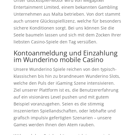
Unser Glücksspiel-Motor wird von Megapixel
Entertainment Limited, einem bekannten Gambling
Unternehmen aus Malta betrieben. Von dort stammt
auch unsere Glücksspiellizenz, welche für besonders
sichere Konditionen sorgt. Bei uns können Sie die
Seele baumeln lassen und sich mit dem Zocken Ihrer
liebsten Casino-Spiele den Tag versüßen.
Kontoanmeldung und Einzahlung
im Wunderino mobile Casino
Unsere Wunderino Spiele reichen von den typisch-
klassischen bis hin zu brandneuen Wunderino Slots,
welche den Puls der iGaming Szene intensivieren.
Ziel unserer Plattform ist es, die Benutzererfahrung
auf ein visionäres Level pushen und mit gutem
Beispiel voranzugehen. Seien es die stimmig
inszenierten Spiellandschaften, oder lebhafte und
grafisch impulsiv gefertigten Szenarien – unsere
Games werden Ihnen den Atem rauben.