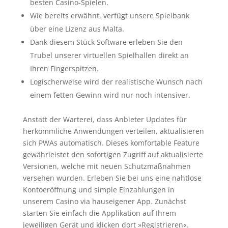
besten Casino-Spielen.
Wie bereits erwähnt, verfügt unsere Spielbank
über eine Lizenz aus Malta.
Dank diesem Stück Software erleben Sie den
Trubel unserer virtuellen Spielhallen direkt an
Ihren Fingerspitzen.
Logischerweise wird der realistische Wunsch nach
einem fetten Gewinn wird nur noch intensiver.
Anstatt der Warterei, dass Anbieter Updates für
herkömmliche Anwendungen verteilen, aktualisieren
sich PWAs automatisch. Dieses komfortable Feature
gewährleistet den sofortigen Zugriff auf aktualisierte
Versionen, welche mit neuen Schutzmaßnahmen
versehen wurden. Erleben Sie bei uns eine nahtlose
Kontoeröffnung und simple Einzahlungen in
unserem Casino via hauseigener App. Zunächst
starten Sie einfach die Applikation auf Ihrem
jeweiligen Gerät und klicken dort »Registrieren«.