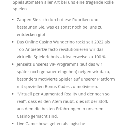
Spielautomaten aller Art bei uns eine tragende Rolle
spielen.
Zappen Sie sich durch diese Rubriken und
bestaunen Sie, was es sonst noch bei uns zu
entdecken gibt.
Das Online Casino Wunderino rockt seit 2022 als
Top-AnbieterDe facto revolutionieren wir das
virtuelle Spielerlebnis – idealerweise zu 100 %.
Jenseits unseres VIP-Programms (auf das wir
später noch genauer eingehen) neigen wir dazu,
besonders motivierte Spieler auf unserer Plattform
mit speziellen Bonus Codes zu motivieren.
“Virtuell per Augmented Reality und dennoch so
real”, dass es den Atem raubt, dies ist der Stoff,
aus dem die besten Erfahrungen in unserem
Casino gemacht sind.
Live Gameshows gelten als logische