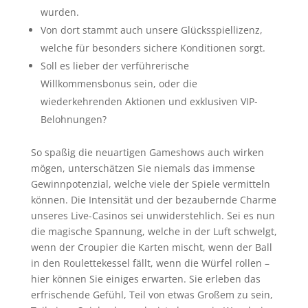
wurden.
Von dort stammt auch unsere Glücksspiellizenz,
welche für besonders sichere Konditionen sorgt.
Soll es lieber der verführerische
Willkommensbonus sein, oder die
wiederkehrenden Aktionen und exklusiven VIP-
Belohnungen?
So spaßig die neuartigen Gameshows auch wirken
mögen, unterschätzen Sie niemals das immense
Gewinnpotenzial, welche viele der Spiele vermitteln
können. Die Intensität und der bezaubernde Charme
unseres Live-Casinos sei unwiderstehlich. Sei es nun
die magische Spannung, welche in der Luft schwelgt,
wenn der Croupier die Karten mischt, wenn der Ball
in den Roulettekessel fällt, wenn die Würfel rollen –
hier können Sie einiges erwarten. Sie erleben das
erfrischende Gefühl, Teil von etwas Großem zu sein,