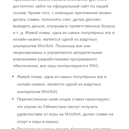
достаточно зайти на официальный сайт по нашей
ссылке. Кроме того, с помощью приложения можно
делать ставки, пополнять счет, делая депозит,
выводить деньги, отыгрывать приветственные бонусы
и т. д. Живой покер, одна из самых популярных игр в
онлайн-казино, является одной из азартных
альтернатив Mostbet. Поскольку все они
лицензированы и управляются авторитетными
компаниями-разработчиками программного
обеспечения, все игры контролируются RNG.
Живой покер, одна из самых популярных игр в
онлайн-казино, является одной из азартных
альтернатив Mostbet.
Перечисленные ниже опции ставок гарантируют,
что игроки из Узбекистана смогут получить
удовольствие от игры на Mostbet, делая ставки на
спорт и игры в казино.
Приложение можно скачать бесплатно, для этого