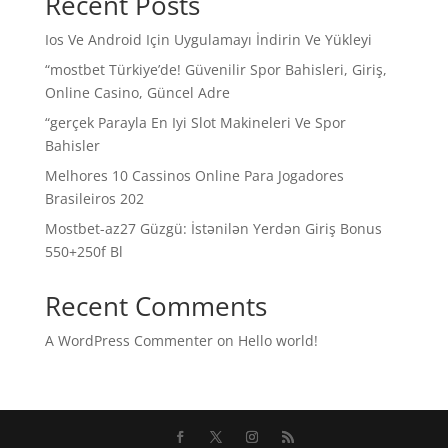
Recent Posts
Ios Ve Android Için Uygulamayı İndirin Ve Yükleyi
“mostbet Türkiye’de! Güvenilir Spor Bahisleri, Giriş,
Online Casino, Güncel Adre
“gerçek Parayla En Iyi Slot Makineleri Ve Spor
Bahisler
Melhores 10 Cassinos Online Para Jogadores
Brasileiros 202
Mostbet-az27 Güzgü: İstənilən Yerdən Giriş Bonus
550+250f Bl
Recent Comments
A WordPress Commenter
on
Hello world!