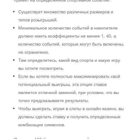
Существует множество различных размеров и
типов розыгрышей.
Минимальное количество событий в накопителе
должно иметь коэффициенты не менее 1, 40, а
количество событий, которые могут быть включены,
не ограничено.
Там определитесь, какой вид спорта и какую игру
вы хотите посмотреть.
Если вы хотите полностью максимизировать свой
потенциальный выигрыш, эта опция ставок
является отличной заменой, при условии, что вы
точно предсказываете результаты.
Чтобы выиграть, играя в слоты в онлайн-казино, вы
должны сделать ставку и получить определенные
комбинации символов.