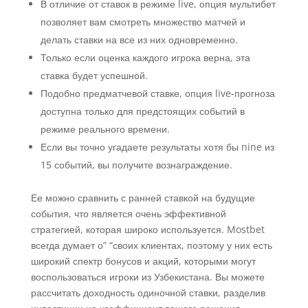
В отличие от ставок в режиме live, опция мультибет
позволяет вам смотреть множество матчей и
делать ставки на все из них одновременно.
Только если оценка каждого игрока верна, эта
ставка будет успешной.
Подобно предматчевой ставке, опция live-прогноза
доступна только для предстоящих событий в
режиме реального времени.
Если вы точно угадаете результаты хотя бы nine из
15 событий, вы получите вознаграждение.
Ее можно сравнить с ранней ставкой на будущие
события, что является очень эффективной
стратегией, которая широко используется. Mostbet
всегда думает о” “своих клиентах, поэтому у них есть
широкий спектр бонусов и акций, которыми могут
воспользоваться игроки из Узбекистана. Вы можете
рассчитать доходность одиночной ставки, разделив