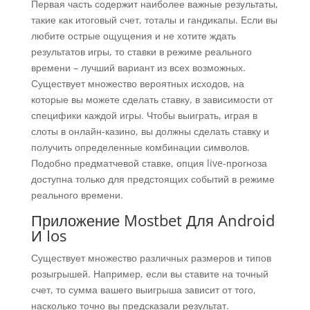
Первая часть содержит наиболее важные результаты,
такие как итоговый счет, тоталы и гандикапы. Если вы
любите острые ощущения и не хотите ждать
результатов игры, то ставки в режиме реального
времени – лучший вариант из всех возможных.
Существует множество вероятных исходов, на
которые вы можете сделать ставку, в зависимости от
специфики каждой игры. Чтобы выиграть, играя в
слоты в онлайн-казино, вы должны сделать ставку и
получить определенные комбинации символов.
Подобно предматчевой ставке, опция live-прогноза
доступна только для предстоящих событий в режиме
реального времени.
Приложение Mostbet Для Android
И Ios
Существует множество различных размеров и типов
розыгрышей. Например, если вы ставите на точный
счет, то сумма вашего выигрыша зависит от того,
насколько точно вы предсказали результат.