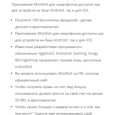
Приложение Mostbet для смартфонов доступно как
для устройств на базе Android, так и для iOS.
Получите 100 бесплатных вращений, сделав
депозит в криптовалютах!
Приложение Mostbet для смартфонов доступно как
для устройств на базе Android, так и для iOS.
Известные разработчики программного
обеспечения Yggdrasil, Evolution Gaming, Ezugi,
Microgaming предлагают лучшие игры, доступные
в Mostbet.
Вы можете использовать Mostbet на ПК, посетив
официальный сайт.
Чтобы получить право на этот вид бонуса,
пользователь должен внести на свой счет не менее
50 BRL в криптовалютах.
Чтобы узнать больше о каждом из них и о том, как
они могут” “помочь вам оптимизировать свой