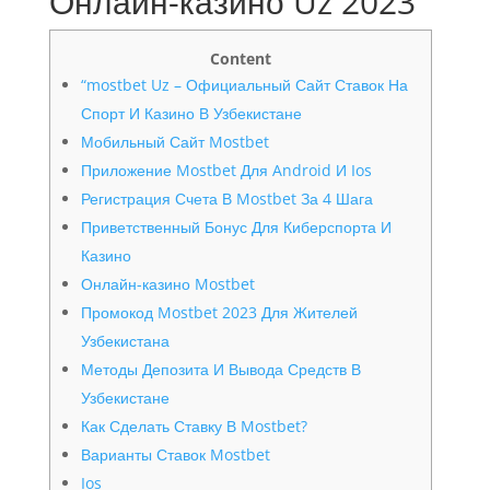
Онлайн-казино Uz 2023”
Content
“mostbet Uz – Официальный Сайт Ставок На
Спорт И Казино В Узбекистане
Мобильный Сайт Mostbet
Приложение Mostbet Для Android И Ios
Регистрация Счета В Mostbet За 4 Шага
Приветственный Бонус Для Киберспорта И
Казино
Онлайн-казино Mostbet
Промокод Mostbet 2023 Для Жителей
Узбекистана
Методы Депозита И Вывода Средств В
Узбекистане
Как Сделать Ставку В Mostbet?
Варианты Ставок Mostbet
Ios