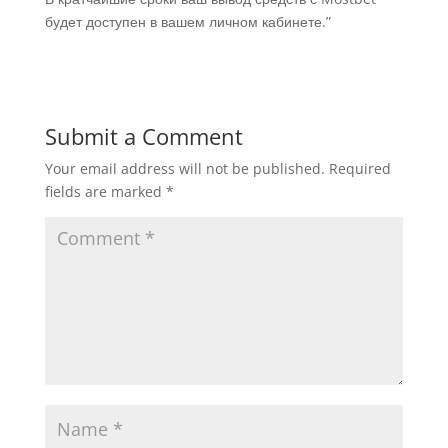
будет доступен в вашем личном кабинете.”
Submit a Comment
Your email address will not be published.
Required
fields are marked
*