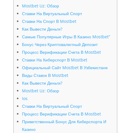
Mostbet Uz: Обзор
Ставки На Виртуальный Спорт
Ставки На Спорт В Mostbet
Как Вывести Деньги?
Самые Популярные Игры В Казино Mostbet”
Бонус Через Криптовалютный Депозит
Процесс Верификации Счета В Mostbet
Ставки На Киберспорт В Mostbet
Официальный Сайт Mostbet В Узбекистане
Виды Ставок В Mostbet
Как Вывести Деньги?
Mostbet Uz: Обзор
Ios
Ставки На Виртуальный Спорт
Процесс Верификации Счета В Mostbet
Приветственный Бонус Для Киберспорта И
Казино