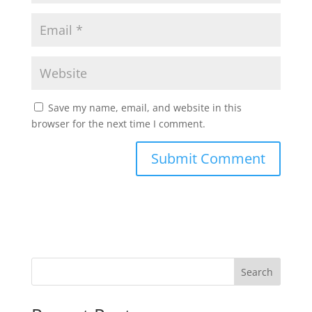
Save my name, email, and website in this
browser for the next time I comment.
Search