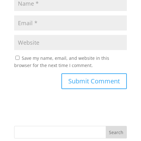
Save my name, email, and website in this
browser for the next time I comment.
Search