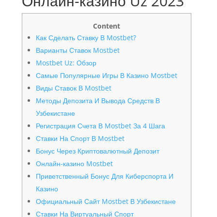
Онлайн-казино Uz 2023
Content
Как Сделать Ставку В Mostbet?
Варианты Ставок Mostbet
Mostbet Uz: Обзор
Самые Популярные Игры В Казино Mostbet
Виды Ставок В Mostbet
Методы Депозита И Вывода Средств В
Узбекистане
Регистрация Счета В Mostbet За 4 Шага
Ставки На Спорт В Mostbet
Бонус Через Криптовалютный Депозит
Онлайн-казино Mostbet
Приветственный Бонус Для Киберспорта И
Казино
Официальный Сайт Mostbet В Узбекистане
Ставки На Виртуальный Спорт