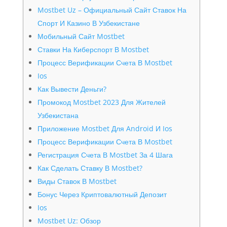
Mostbet Uz – Официальный Сайт Ставок На
Спорт И Казино В Узбекистане
Мобильный Сайт Mostbet
Ставки На Киберспорт В Mostbet
Процесс Верификации Счета В Mostbet
Ios
Как Вывести Деньги?
Промокод Mostbet 2023 Для Жителей
Узбекистана
Приложение Mostbet Для Android И Ios
Процесс Верификации Счета В Mostbet
Регистрация Счета В Mostbet За 4 Шага
Как Сделать Ставку В Mostbet?
Виды Ставок В Mostbet
Бонус Через Криптовалютный Депозит
Ios
Mostbet Uz: Обзор