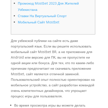
Промокод Mostbet 2023 Для Жителей
Узбекистана
Ставки На Виртуальный Спорт
Мобильный Сайт Mostbet
Для узбекской публики на сайте есть даже
португальский язык. Если вы решите использовать
мобильный сайт Mostbet BR, а не приложение для
Android или версию для ПК, вы не пропустите ни
одной акции или бонуса. Для тех, кто по каким-либо
причинам предпочитает не скачивать приложение
Mostbet, сайт является отличной заменой.
Пользовательский опыт полностью ориентирован на
мобильное устройство, а сайт разработан командой
очень компетентных дизайнеров, что упрощает
процесс игры для пользователя.
Во время просмотра игры вы можете делать