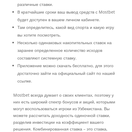
различные ставки.
В кратчайшие сроки ваш вывод средств с Mostbet
будет доступен в вашем личном кабинете.
Там определитесь, какой вид спорта и какую игру
вы хотите посмотреть.
Несколько одинаковых накопительных ставок на
заранее определенное количество исходов
составляют системную ставку.
Приложение можно скачать бесплатно, для этого
достаточно зайти на официальный сайт по нашей
ссылке.
Mostbet всегда думает о своих клиентах, поэтому у
них есть широкий спектр бонусов и акций, которыми
могут воспользоваться игроки из Узбекистана. Вы
можете рассчитать доходность одиночной ставки,
разделив инвестиции на коэффициент вашего
решения. Комбинированная ставка – это ставка,