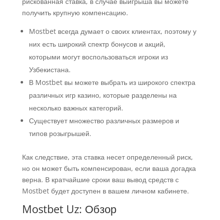
рискованная ставка, в случае выигрыша вы можете
получить крупную компенсацию.
Mostbet всегда думает о своих клиентах, поэтому у
них есть широкий спектр бонусов и акций,
которыми могут воспользоваться игроки из
Узбекистана.
В Mostbet вы можете выбрать из широкого спектра
различных игр казино, которые разделены на
несколько важных категорий.
Существует множество различных размеров и
типов розыгрышей.
Как следствие, эта ставка несет определенный риск,
но он может быть компенсирован, если ваша догадка
верна. В кратчайшие сроки ваш вывод средств с
Mostbet будет доступен в вашем личном кабинете.
Mostbet Uz: Обзор