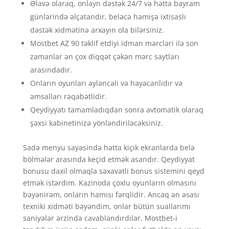
Əlavə olaraq, onlayn dəstək 24/7 və hətta bayram
günlərində əlçatandır, beləcə həmişə ixtisaslı
dəstək xidmətinə arxayın ola bilərsiniz.
Mostbet AZ 90 təklif etdiyi idman mərcləri ilə son
zamanlar ən çox diqqət çəkən mərc saytları
arasındadır.
Onların oyunları əyləncəli və həyəcanlıdır və
əmsalları rəqabətlidir.
Qeydiyyatı tamamladıqdan sonra avtomatik olaraq
şəxsi kabinetinizə yönləndiriləcəksiniz.
Sadə menyu sayəsində hətta kiçik ekranlarda belə
bölmələr arasında keçid etmək asandır. Qeydiyyat
bonusu daxil olmaqla səxavətli bonus sistemini qeyd
etmək istərdim. Kazinoda çoxlu oyunların olmasını
bəyənirəm, onların hamısı fərqlidir. Ancaq ən əsası
texniki xidməti bəyəndim, onlar bütün suallarımı
saniyələr ərzində cavablandırdılar. Mostbet-i