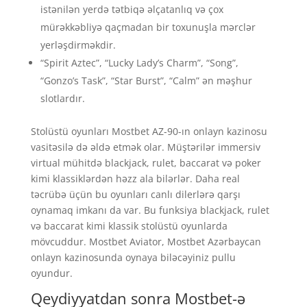
istənilən yerdə tətbiqə əlçatanlıq və çox
mürəkkəbliyə qaçmadan bir toxunuşla mərclər
yerləşdirməkdir.
“Spirit Aztec”, “Lucky Lady’s Charm”, “Song”,
“Gonzo’s Task”, “Star Burst”, “Calm” ən məşhur
slotlardır.
Stolüstü oyunları Mostbet AZ-90-ın onlayn kazinosu
vasitəsilə də əldə etmək olar. Müştərilər immersiv
virtual mühitdə blackjack, rulet, baccarat və poker
kimi klassiklərdən həzz ala bilərlər. Daha real
təcrübə üçün bu oyunları canlı dilerlərə qarşı
oynamaq imkanı da var. Bu funksiya blackjack, rulet
və baccarat kimi klassik stolüstü oyunlarda
mövcuddur. Mostbet Aviator, Mostbet Azərbaycan
onlayn kazinosunda oynaya biləcəyiniz pullu
oyundur.
Qeydiyyatdan sonra Mostbet-ə