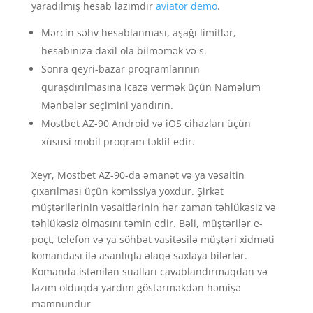
yaradılmış hesab lazımdır
aviator demo
.
Mərcin səhv hesablanması, aşağı limitlər,
hesabınıza daxil ola bilməmək və s.
Sonra qeyri-bazar proqramlarının
quraşdırılmasına icazə vermək üçün Naməlum
Mənbələr seçimini yandırın.
Mostbet AZ-90 Android və iOS cihazları üçün
xüsusi mobil proqram təklif edir.
Xeyr, Mostbet AZ-90-da əmanət və ya vəsaitin
çıxarılması üçün komissiya yoxdur. Şirkət
müştərilərinin vəsaitlərinin hər zaman təhlükəsiz və
təhlükəsiz olmasını təmin edir. Bəli, müştərilər e-
poçt, telefon və ya söhbət vasitəsilə müştəri xidməti
komandası ilə asanlıqla əlaqə saxlaya bilərlər.
Komanda istənilən sualları cavablandırmaqdan və
lazım olduqda yardım göstərməkdən həmişə
məmnundur