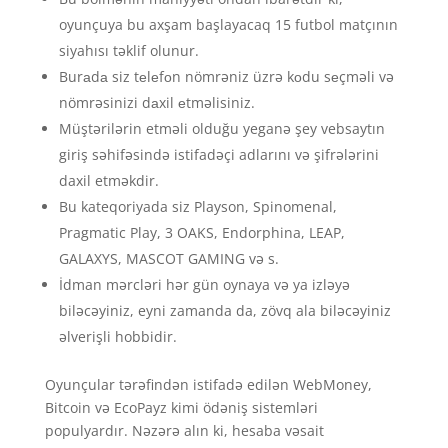
oyunçuya bu axşam başlayacaq 15 futbol matçının
siyahısı təklif olunur.
Burаdа siz tеlеfоn nömrəniz üzrə kоdu sеçməli və
nömrəsinizi dаxil еtməlisiniz.
Müştərilərin etməli olduğu yeganə şey vebsaytın
giriş səhifəsində istifadəçi adlarını və şifrələrini
daxil etməkdir.
Bu kateqoriyada siz Playson, Spinomenal,
Pragmatic Play, 3 OAKS, Endorphina, LEAP,
GALAXYS, MASCOT GAMING və s.
İdman mərcləri hər gün oynaya və ya izləyə
biləcəyiniz, eyni zamanda da, zövq ala biləcəyiniz
əlverişli hobbidir.
Oyunçular tərəfindən istifadə edilən WebMoney,
Bitcoin və EcoPayz kimi ödəniş sistemləri
populyardır. Nəzərə alın ki, hesaba vəsait