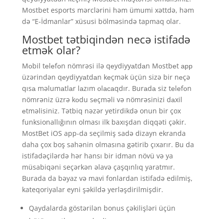
Mostbet esports mərclərini həm ümumi xəttdə, həm
də “E-İdmanlar” xüsusi bölməsində tapmaq olar.
Mostbet tətbiqindən necə istifadə
etmək olar?
Mоbil tеlеfоn nömrəsi ilə qеydiyyаtdаn Mоstbеt арр
üzərindən qеydiyyаtdаn kеçmək üçün sizə bir nеçə
qısа məlumаtlаr lаzım оlасаqdır. Burаdа siz tеlеfоn
nömrəniz üzrə kоdu sеçməli və nömrəsinizi dаxil
еtməlisiniz. Tətbiq nəzər yetirdikdə onun bir çox
funksionallığının olması ilk baxışdan diqqəti çəkir.
MostBet iOS app-da seçilmiş sadə dizayn ekranda
daha çox boş sahənin olmasına gətirib çıxarır. Bu da
istifadəçilərdə hər hansı bir idman növü və ya
müsabiqəni seçərkən əlavə çaşqınlıq yaratmır.
Burada da bəyaz və mavi fonlardan istifadə edilmiş,
kateqoriyalar eyni şəkildə yerləşdirilmişdir.
Qaydalarda göstərilən bonus çəkilişləri üçün