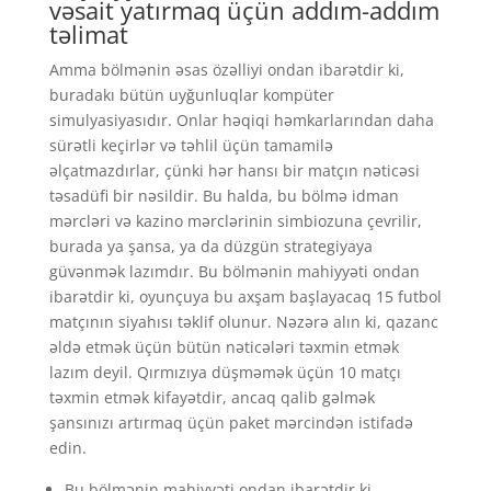
vəsait yatırmaq üçün addım-addım
təlimat
Amma bölmənin əsas özəlliyi ondan ibarətdir ki,
buradakı bütün uyğunluqlar kompüter
simulyasiyasıdır. Onlar həqiqi həmkarlarından daha
sürətli keçirlər və təhlil üçün tamamilə
əlçatmazdırlar, çünki hər hansı bir matçın nəticəsi
təsadüfi bir nəsildir. Bu halda, bu bölmə idman
mərcləri və kazino mərclərinin simbiozuna çevrilir,
burada ya şansa, ya da düzgün strategiyaya
güvənmək lazımdır. Bu bölmənin mahiyyəti ondan
ibarətdir ki, oyunçuya bu axşam başlayacaq 15 futbol
matçının siyahısı təklif olunur. Nəzərə alın ki, qazanc
əldə etmək üçün bütün nəticələri təxmin etmək
lazım deyil. Qırmızıya düşməmək üçün 10 matçı
təxmin etmək kifayətdir, ancaq qalib gəlmək
şansınızı artırmaq üçün paket mərcindən istifadə
edin.
Bu bölmənin mahiyyəti ondan ibarətdir ki,