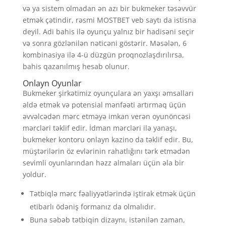
və ya sistem olmadan ən azı bir bukmeker təsəvvür
etmək çətindir, rəsmi MOSTBET veb saytı da istisna
deyil. Adi bahis ilə oyunçu yalnız bir hadisəni seçir
və sonra gözlənilən nəticəni göstərir. Məsələn, 6
kombinasiya ilə 4-ü düzgün proqnozlaşdırılırsa,
bahis qazanılmış hesab olunur.
Onlayn Oyunlar
Bukmeker şirkətimiz oyunçulara ən yaxşı əmsalları
əldə etmək və potensial mənfəəti artırmaq üçün
əvvəlcədən mərc etməyə imkan verən oyunöncəsi
mərcləri təklif edir. İdman mərcləri ilə yanaşı,
bukmeker kontoru onlayn kazino da təklif edir. Bu,
müştərilərin öz evlərinin rahatlığını tərk etmədən
sevimli oyunlarından həzz almaları üçün əla bir
yoldur.
Tətbiqlə mərc fəaliyyətlərində iştirak etmək üçün
etibarlı ödəniş formanız da olmalıdır.
Buna səbəb tətbiqin dizaynı, istənilən zaman,