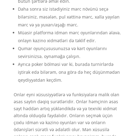
bütün şərtlərə əməl edin.
Daha sonra siz istədiyiniz mərc növünü seçə
bilərsiniz, məsələn, pul xəttinə mərc, xalla yayılan
mərc və ya yuxarı/aşağı mərc.
Müasir platforma idman mərc oyunlarından əlavə,
onlayn kazino xidmətləri də təklif edir.
Qumar oyunçususunuzsa və kart oyunlarını
sevirsinizsə, oynamağa çalışın.
Ayrıca poker bölməsi var ki, burada turnirlərdə
iştirak edə bilərəm, ona görə də heç düşünmədən
qeydiyyatdan keçdim.
Onlar eyni xüsusiyyətlərə və funksiyalara malik olan
əsas saytın dəqiq surətləridir. Onlar həmçinin əsas
sayt həddən artıq yükləndikdə və ya texniki xidmət
altında olduqda faydalıdır. Onların seçmək üçün
çoxlu idman və kazino oyunları var və onların
ödənişləri sürətli və ədalətli olur. Mən xüsusilə