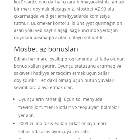
köçürsəniz, onu dərhal çıxara bilməyəcəksiniz, ən azı
bir mərc qoymalı olacaqsınız. Mostbet AZ 90 plu
çıxarmaqda və digər əməliyyatlarda komissiya
tutmur. Bukmeker kontoru ilə ünsiyyət qurmağın ən
asan yolu veb-saytın aşağı sağ küncündə yerləşən
düyməni basmaqla açılan onlayn söhbətdir.
Mosbet az bonusları
Edilən hər mərc loyallıq proqramında istifadə olunan
bonus xalları gətirir. Oyunçu statusunu artırmaq və
səxavətli hədiyyələr təqdim etmək üçün xallar
dəyişdirilir. Tez daxil olmaq üçün bütün yuvaları
sevimlilərə əlavə etmək olar.
Oyunçuların rahatlığı üçün sol menyuda
“Sevimlilər”, “Yeni Slotlar” və “Populyar” bölmələri
yer alır.
2009-ci ildə təsis edilən şirkət onlayn mərc
sahəsində əsas oyunçuya çevrilib.