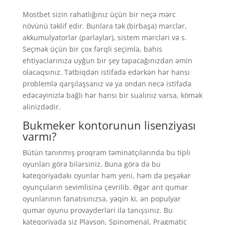
Mostbet sizin rahatlığınız üçün bir neçə mərc
növünü təklif edir. Bunlara tək (birbaşa) mərclər,
akkumulyatorlar (parlaylar), sistem mərcləri və s.
Seçmək üçün bir çox fərqli seçimlə, bahis
ehtiyaclarınıza uyğun bir şey tapacağınızdan əmin
olacaqsınız. Tətbiqdən istifadə edərkən hər hansı
problemlə qarşılaşsanız və ya ondan necə istifadə
edəcəyinizlə bağlı hər hansı bir sualınız varsa, kömək
əlinizdədir.
Bukmeker kontorunun lisenziyası
varmı?
Bütün tanınmış proqram təminatçılarında bu tipli
oyunları görə bilərsiniz. Buna görə də bu
kateqoriyadakı oyunlar həm yeni, həm də peşəkar
oyunçuların sevimlisinə çevrilib. Əgər arıt qumar
oyunlarının fanatısınızsa, yəqin ki, ən populyar
qumar oyunu provayderləri ilə tanışsınız. Bu
kateqoriyada siz Playson, Spinomenal, Pragmatic