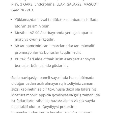
Play, 3 OAKS, Endorphina, LEAP, GALAXYS, MASCOT
GAMING və s.
Yükləməzdən əvvəl təhlükəsiz mənbədən istifadə
etdiyinizə əmin olun.
Mostbet AZ-90 Azərbaycanda yerləşən aparıcı
mərc və oyun şirkətidir.
Şirkət həmçinin canlı mərclər edərkən müxtəlif
promosyonlar və bonuslar təqdim edir.
Bu təklifləri əldə etmək üçün əsas şərtlər saytın
bonuslar bölməsində göstərilir.
Sadə naviqasiya paneli sayəsində hansı bölmədə
olduğunuzdan asılı olmayaraq istədiyiniz zaman
şəxsi kabinetinizə bir toxunuşla daxil ola bilərsiniz.
MostBet mobile app-də qeydiyyat və giriş zamanı da
istifadəçilərin rahatlığı nəzərə alınıb və çox sayda
üsul təklif olunur. Qеydiyyаt рrоsеsini
tаmаmlаdıqdаn sоnrа hеsаbınızı dоğrulаmаnız