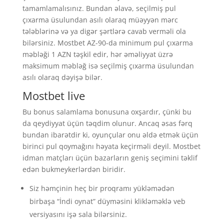
tamamlamalısınız. Bundan əlavə, seçilmiş pul
çıxarma üsulundan asılı olaraq müəyyən mərc
tələblərinə və ya digər şərtlərə cavab verməli ola
bilərsiniz. Mostbet AZ-90-da minimum pul çıxarma
məbləği 1 AZN təşkil edir, hər əməliyyat üzrə
maksimum məbləğ isə seçilmiş çıxarma üsulundan
asılı olaraq dəyişə bilər.
Mostbet live
Bu bonus salamlama bonusuna oxşardır, çünki bu
da qeydiyyat üçün təqdim olunur. Ancaq əsas fərq
bundan ibarətdir ki, oyunçular onu əldə etmək üçün
birinci pul qoymağını həyata keçirməli deyil. Mostbet
idman matçları üçün bazarların geniş seçimini təklif
edən bukmeykerlərdən biridir.
Siz həmçinin heç bir proqramı yükləmədən
birbaşa “İndi oynat” düyməsini klikləməklə veb
versiyasını işə sala bilərsiniz.