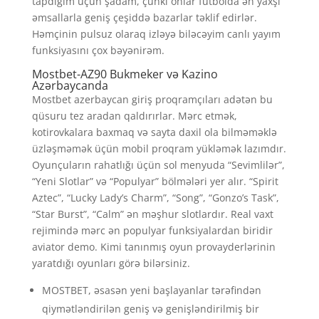
tapdığım üçün şadam, çünki onlar futbolda ən yaxşı
əmsallarla geniş çeşiddə bazarlar təklif edirlər.
Həmçinin pulsuz olaraq izləyə biləcəyim canlı yayım
funksiyasını çox bəyənirəm.
Mostbet-AZ90 Bukmeker və Kazino
Azərbaycanda
Mostbet azerbaycan giriş proqramçıları adətən bu
qüsuru tez aradan qaldırırlar. Mərc etmək,
kotirovkalara baxmaq və sayta daxil ola bilməməklə
üzləşməmək üçün mobil proqram yükləmək lazımdır.
Oyunçuların rahatlığı üçün sol menyuda “Sevimlilər”,
“Yeni Slotlar” və “Populyar” bölmələri yer alır. “Spirit
Aztec”, “Lucky Lady’s Charm”, “Song”, “Gonzo’s Task”,
“Star Burst”, “Calm” ən məşhur slotlardır. Real vaxt
rejimində mərc ən populyar funksiyalardan biridir
aviator demo. Kimi tanınmış oyun provayderlərinin
yaratdığı oyunları görə bilərsiniz.
MOSTBET, əsasən yeni başlayanlar tərəfindən
qiymətləndirilən geniş və genişləndirilmiş bir