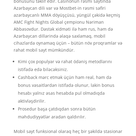
bonusunu təklif edir. Casinonun rəsmi saytında
Azərbaycan dili var və Mostbet-in rəsmi səfiri
azərbaycanlı MMA döyüşçüsü, yüngül çəkidə keçmiş
AMC Fight Nights Global çempionu Nəriman
Abbasovdur. Dəstək xidməti ilə həm rus, həm də
Azərbaycan dillərində əlaqə saxlamaq, mobil
cihazlarda oynamaq üçün – bütün növ proqramlar və
rahat mobil sayt mümkündür.
Kimi çox populyar və rahat ödəniş metodlarını
istifadə edə biləcəksiniz.
Cashback mərc etmək üçün həm real, həm də
bonus vəsaitlərdən istifadə olunur, lakin bonus
hesabı yalnız əsas hesabda pul olmadıqda
aktivləşdirilir.
Prosedur başa çatdıqdan sonra bütün
məhdudiyyətlər aradan qaldırılır.
Mobil sayt funksional olaraq heç bir şəkildə stasionar