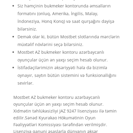
Siz həmçinin bukmeker kontorunda əmsalların
formatını (onluq, Amerika, İngilis, Malay,
İndoneziya, Honq Konq) və saat qurşağını dəyişə
bilərsiniz.
Demək olar ki, bütün Mostbet slotlarında mərclərin
müxtəlif növlərini seçə bilərsiniz.
Mostbet AZ bukmeker kontoru azərbaycanlı
oyunçular üçün ən yaxşı seçim hesab olunur.
İstifadəçilərimizin əksəriyyəti hələ də bizimlə
oynayır, saytın bütün sistemini və funksionallığını
sevirlər.
Mostbet AZ bukmeker kontoru azərbaycanlı
oyunçular üçün ən yaxşı seçim hesab olunur.
Xidmətin təhlükəsizliyi JAZ 9247 lisenziyası ilə təmin
edilir.Sənəd Kyurakao Hökumətinin Oyun
Fəaliyyətləri Komissiyası tərəfindən verilmişdir.
Lisenziya qanuni əsaslarla dünyanın əksər