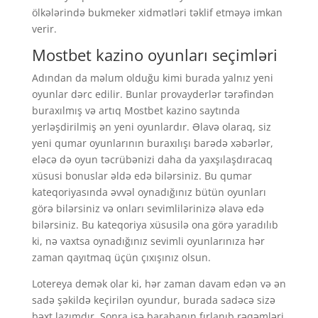
ölkələrində bukmeker xidmətləri təklif etməyə imkan
verir.
Mostbet kazino oyunları seçimləri
Adından da məlum olduğu kimi burada yalnız yeni
oyunlar dərc edilir. Bunlar provayderlər tərəfindən
buraxılmış və artıq Mostbet kazino saytında
yerləşdirilmiş ən yeni oyunlardır. Əlavə olaraq, siz
yeni qumar oyunlarının buraxılışı barədə xəbərlər,
eləcə də oyun təcrübənizi daha da yaxşılaşdıracaq
xüsusi bonuslar əldə edə bilərsiniz. Bu qumar
kateqoriyasında əvvəl oynadığınız bütün oyunları
görə bilərsiniz və onları sevimlilərinizə əlavə edə
bilərsiniz. Bu kateqoriya xüsusilə ona görə yaradılıb
ki, nə vaxtsa oynadığınız sevimli oyunlarınıza hər
zaman qayıtmaq üçün çıxışınız olsun.
Lotereya demək olar ki, hər zaman davam edən və ən
sadə şəkildə keçirilən oyundur, burada sadəcə sizə
bəxt lazımdır. Sonra isə barabanın fırlanıb rəqəmləri