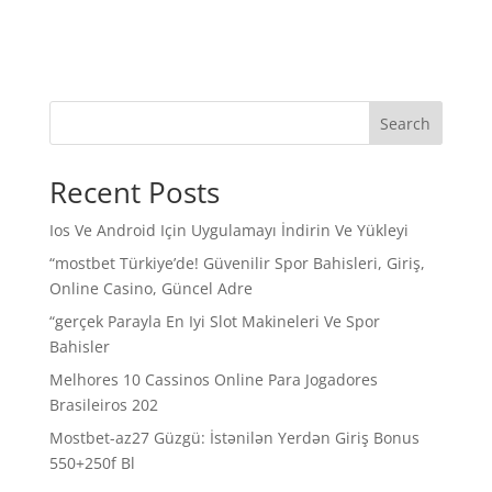
Search
Recent Posts
Ios Ve Android Için Uygulamayı İndirin Ve Yükleyi
“mostbet Türkiye’de! Güvenilir Spor Bahisleri, Giriş,
Online Casino, Güncel Adre
“gerçek Parayla En Iyi Slot Makineleri Ve Spor
Bahisler
Melhores 10 Cassinos Online Para Jogadores
Brasileiros 202
Mostbet-az27 Güzgü: İstənilən Yerdən Giriş Bonus
550+250f Bl