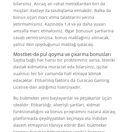
bilərsiniz. Ancaq ən rahat metodlardan biri də
müştəri dəstəyi ilə təsdiqləmə etməkdir. Bəlkə də
bonus üçün mərc etmə tələblərini yerinə
yetirməmisiniz. Kazinoda 1,4 və ya daha yuxarı
əmsalla mərc etməlisiniz. Əgər bonusun şərtlərinə
cavab vermirsinizsə, bonus məbləğiniz silinəcək,
yalnız ilkin qoyduğunuz məbləğ qalacaq.
Mostbet-də pul qoyma və çıxarma bonusları
Saytla bağlı hər hansı bir probleminiz varsa, texniki
dəstək xidmətinə müraciət edə bilərsiniz, işçilər
sualınızı tez bir zamanda həll etməyə kömək
edəcəklər. Etibarlılıq faktoru da Curacao Gaming
License-dən aldığımız lisenziyadır.
Bu bukmeker yeni başlayanlar və peşəkarlar üçün
idealdır. Etibarlılığı, əlverişli şərtləri, xidmət
funksionallığını və bonus proqramını nəzərə alaraq,
platformada qeydiyyatdan keçməyə elə indidən
davam etməyinizi tövsiyə edirik! Bəli, bukmeker
kontoru Kurakao hökumətinin verdiyi lisenziya