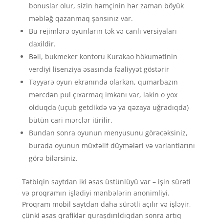
bonuslar olur, sizin həmçinin hər zaman böyük
məbləğ qazanmaq şansınız var.
Bu rejimlərə oyunların tək və canlı versiyaları
daxildir.
Bəli, bukmeker kontoru Kurakao hökumətinin
verdiyi lisenziya əsasında fəaliyyət göstərir
Təyyarə oyun ekranında olarkən, qumarbazın
mərcdən pul çıxarmaq imkanı var, lakin o yox
olduqda (uçub getdikdə və ya qəzaya uğradıqda)
bütün cari mərclər itirilir.
Bundan sonra oyunun menyusunu görəcəksiniz,
burada oyunun müxtəlif düymələri və variantlarını
görə bilərsiniz.
Tətbiqin saytdan iki əsas üstünlüyü var – işin sürəti
və proqramın işlədiyi mənbələrin anonimliyi.
Proqram mobil saytdan daha sürətli açılır və işləyir,
çünki əsas qrafiklər quraşdırıldıqdan sonra artıq