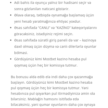
Adi bahis ilə oyunçu yalnız bir hadisəni seçir və
sonra gözlənilən nəticəni göstərir.
Əlavə olaraq, tətbiqdə oynamağa başlamaq üçün
yeni hesab yaratmağınıza ehtiyac yoxdur.
Əsas səhifədə “CANLI” və “KAZİNO” kateqoriyalarını
görəcəksiniz, istədiyiniz rejimi seçin.
Əsas səhifədə sürətli giriş paneli də var – kazinoya
daxil olmaq üçün düymə və canlı dilerlərlə oyunlar
bölməsi.
Gördüyünüz kimi Mostbet kazino hesaba pul
qoymaq üçün heç bir komissya tutmur.
Bu bonusu əldə edib elə indi daha çox qazanmağa
başlayın. Gördüyünüz kimi Mostbet kazino hesaba
pul qoymaq üçün heç bir komissya tutmur. Yəni
hesabınıza pul qoyarkən pul itirmədiyinizə əmin ola
bilərsiniz. Məbləğin hamısını isitifadə edə
biləcəksiniz, yəni qumar oyunlarını daha çox oynaya