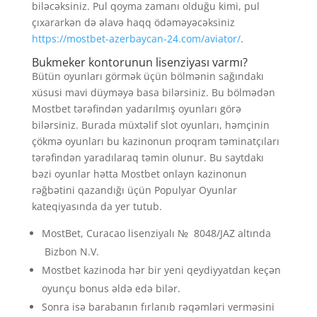
biləcəksiniz. Pul qoyma zamanı olduğu kimi, pul
çıxararkən də əlavə haqq ödəməyəcəksiniz
https://mostbet-azerbaycan-24.com/aviator/
.
Bukmeker kontorunun lisenziyası varmı?
Bütün oyunları görmək üçün bölmənin sağındakı
xüsusi mavi düyməyə basa bilərsiniz. Bu bölmədən
Mostbet tərəfindən yadarılmış oyunları görə
bilərsiniz. Burada müxtəlif slot oyunları, həmçinin
çökmə oyunları bu kazinonun proqram təminatçıları
tərəfindən yaradılaraq təmin olunur. Bu saytdakı
bəzi oyunlar hətta Mostbet onlayn kazinonun
rəğbətini qazandığı üçün Populyar Oyunlar
kateqiyasında da yer tutub.
MostBet, Curacao lisenziyalı № 8048/JAZ altında
Bizbon N.V.
Mostbet kazinoda hər bir yeni qeydiyyatdan keçən
oyunçu bonus əldə edə bilər.
Sonra isə barabanın fırlanıb rəqəmləri verməsini