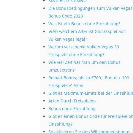
KING BILLY CASINO
Die Bonusbedingungen zum Vulkan Vegas
Bonus Code 2023
Was ist ein Bonus ohne Einzahlung?
🔥Ab welchem Alter ist Glücksspiel auf
Vulkan Vegas legal?
Warum verschenkt Vulkan Vegas 30
Freispiele ohne Einzahlung?
Wie viel Zeit hat man um den Bonus
umzusetzen?
Reload-Bonus; bis zu €700,- Bonus + 100
Freispiele ✔ Aktiv
Gibt es Maximum-Limits bei der Einzahlu
Arten Durch Freispielen
Bonus ohne Einzahlung
Gibt es einen Bonus Code für Freispiele o
Einzahlung?
So aktivieren Sie den Willkommensbonus 