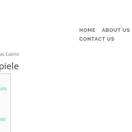
methoden im Vulkan Vegas Casi
HOME
ABOUT US
 comments
CONTACT US
as Casino
piele
uro
us: