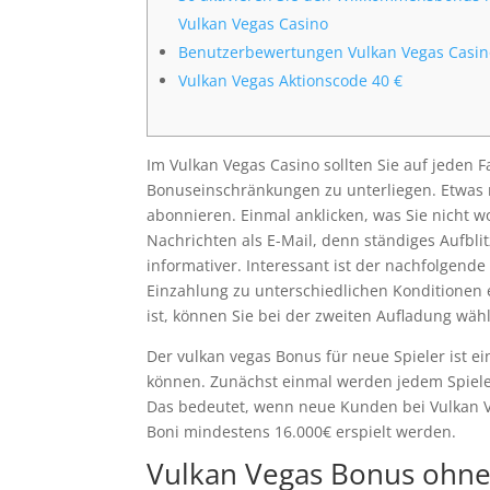
Vulkan Vegas Casino
Benutzerbewertungen Vulkan Vegas Casin
Vulkan Vegas Aktionscode 40 €
Im Vulkan Vegas Casino sollten Sie auf jeden 
Bonuseinschränkungen zu unterliegen. Etwas 
abonnieren. Einmal anklicken, was Sie nicht wol
Nachrichten als E-Mail, denn ständiges Aufbli
informativer. Interessant ist der nachfolgend
Einzahlung zu unterschiedlichen Konditionen 
ist, können Sie bei der zweiten Aufladung wäh
Der vulkan vegas Bonus für neue Spieler ist ei
können. Zunächst einmal werden jedem Spieler
Das bedeutet, wenn neue Kunden bei Vulkan V
Boni mindestens 16.000€ erspielt werden.
Vulkan Vegas Bonus ohne