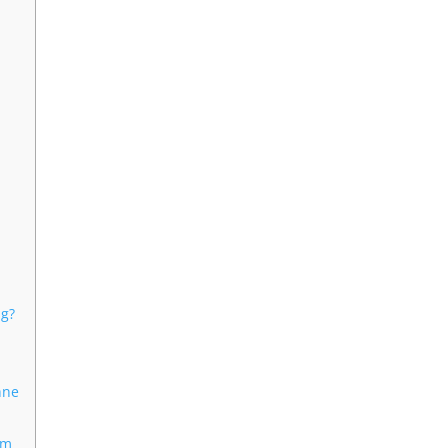
ng?
hne
im