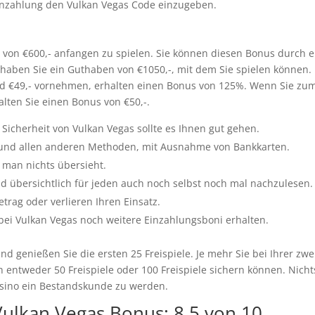
teinzahlung den Vulkan Vegas Code einzugeben.
 von €600,- anfangen zu spielen. Sie können diesen Bonus durch e
l haben Sie ein Guthaben von €1050,-, mit dem Sie spielen können.
und €49,- vornehmen, erhalten einen Bonus von 125%. Wenn Sie zu
alten Sie einen Bonus von €50,-.
cherheit von Vulkan Vegas sollte es Ihnen gut gehen.
n und allen anderen Methoden, mit Ausnahme von Bankkarten.
 man nichts übersieht.
d übersichtlich für jeden auch noch selbst noch mal nachzulesen.
rag oder verlieren Ihren Einsatz.
i Vulkan Vegas noch weitere Einzahlungsboni erhalten.
d genießen Sie die ersten 25 Freispiele. Je mehr Sie bei Ihrer zwe
h entweder 50 Freispiele oder 100 Freispiele sichern können. Nicht
Casino ein Bestandskunde zu werden.
ulkan Vegas Bonus: 8,5 von 10