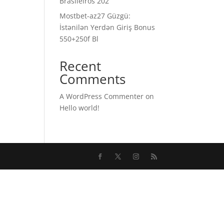
Brasileiros 202
Mostbet-az27 Güzgü:
İstənilən Yerdən Giriş Bonus
550+250f Bl
Recent
Comments
A WordPress Commenter
on
Hello world!