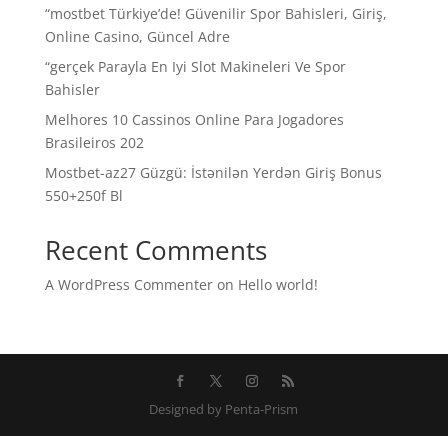
“mostbet Türkiye’de! Güvenilir Spor Bahisleri, Giriş,
Online Casino, Güncel Adre
“gerçek Parayla En Iyi Slot Makineleri Ve Spor
Bahisler
Melhores 10 Cassinos Online Para Jogadores
Brasileiros 202
Mostbet-az27 Güzgü: İstənilən Yerdən Giriş Bonus
550+250f Bl
Recent Comments
A WordPress Commenter
on
Hello world!
Designed by Penta-Prism