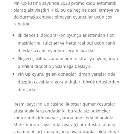
Pin-Up kazino saytında 2023 promo kodu avtomatik
olaraq aktivləşdirilir ki, bu da heç nə daxil etməyə və
doldurmağa ehtiyac olmayan oyunçular üçün çox
rahatdır.
İlk depoziti doldurarkən oyunçular istənilən slot
maşınlarını, ruletləri və hətta real pul üçün canlı
dilerlərlə canlı oyunları seçə biləcəklər .
İlk geri çəkilmə zamanı administrasiya oyunçunun
profilini diqqətlə yoxlamağa başlayır.
Pin Up oyunu gələn qonaqlar idman yarışlarında
düzgün cavablara görə aldıqları böyük uduşlardan
danışırlar.
Rəsmi sayt Pin Up casino ilə oxşar qumar resursları
arasındakı fərq ondadır ki, burada siz bukmeker
kontorunda idman yarışlarına mərc edə bilərsiniz.
Məhz bunun sayəsində ziyarətçilər uduşları almaq
və əmanəti artırmaq üçün əlavə imkanlar əldə etmək