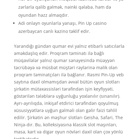
zərlarla qalib gəlmək, nəinki qələbə, həm də
oyundan həzz almaqdır.
Adi onlayn oyunlarla yanaşı, Pin Up casino
azerbaycan canlı kazino təklif edir.
Yarandığı gündən qumar evi yalnız etibarlı satıcılarla
əməkdaşlıq edir. Proqram təminatı ilə bağlı
müqavilələr yalnız qumar sənayesində müəyyən
təcrübəyə və müsbət müştəri rəylərinə malik olan
proqram təminatçıları ilə bağlanır. Rəsmi Pin-Up veb
saytına daxil olmamışdan əvvəl bütün oyun slotları
şirkətin mütəxəssisləri tərəfindən işin keyfiyyəti,
göstərilən tələblərə uyğunluğu yoxlanılır (sınanılır).
Ayrı-ayrılıqda, inkişaf etdirici tərəfindən qoyulmuş
xüsusiyyətlərə uyğun gəlməli olan gəlir faizi təhlil
edilir. Şirkətin ən məşhur slotları Geisha, Safari, The
Ninja-dır. Bu, kolleksiyasına klassik slot maşınları,
masa, kart və digər oyun növləri daxil olan çox yönlü
tərtibatçıdır.