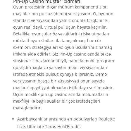
Pin-Up Casino müştəri xidməti
Oyun prosesinin digər mühüm komponenti slot
maşınlarının pulsuz (demo) versiyasıdır. O, oyunun
standart versiyasından yalnız onunla fərqlənir ki,
oyun real deyil, virtual pul üçün həyata keçirilir.
Beləliklə, oyunçular öz vəsaitlərini riskə atmadan
müxtəlif oyun slotları ilə tanış olmaq, hər cür
sxemləri, strategiyaları və oyun üsullarını sınamaq
imkanı əldə edirlər. Siz Pin-Up casino aznda təkcə
stasionar cihazlardan deyil, həm də mobil proqram
quraşdırmaqla və ya saytın mobil versiyasından
istifadə etməklə pulsuz oynaya bilərsiniz. Demo
versiyasının başqa bir xüsusiyyəti onun saytda
məcburi qeydiyyat olmadan istifadəyə verilməsidir.
Üçün məxfilik pin up casino aznda məlumatların
məxfiliyi ilə bağlı suallar bir çox istifadəçiləri
maraqlandırır.
Azərbaycanlılar arasında ən populyarları Roulette
Live, Ultimate Texas Hold’Em-dir.