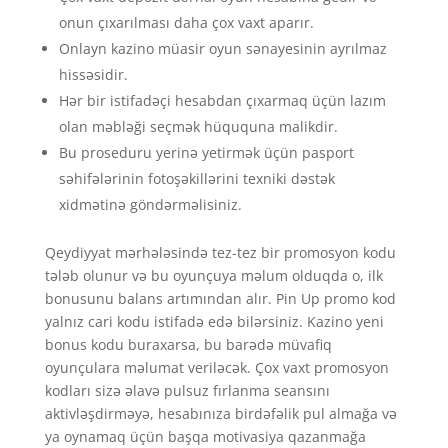
onun çıxarılması daha çox vaxt aparır.
Onlayn kazino müasir oyun sənayesinin ayrılmaz
hissəsidir.
Hər bir istifadəçi hesabdan çıxarmaq üçün lazım
olan məbləği seçmək hüququna malikdir.
Bu proseduru yerinə yetirmək üçün pasport
səhifələrinin fotoşəkillərini texniki dəstək
xidmətinə göndərməlisiniz.
Qeydiyyat mərhələsində tez-tez bir promosyon kodu
tələb olunur və bu oyunçuya məlum olduqda o, ilk
bonusunu balans artımından alır. Pin Up promo kod
yalnız cari kodu istifadə edə bilərsiniz. Kazino yeni
bonus kodu buraxarsa, bu barədə müvafiq
oyunçulara məlumat veriləcək. Çox vaxt promosyon
kodları sizə əlavə pulsuz fırlanma seansını
aktivləşdirməyə, hesabınıza birdəfəlik pul almağa və
ya oynamaq üçün başqa motivasiya qazanmağa