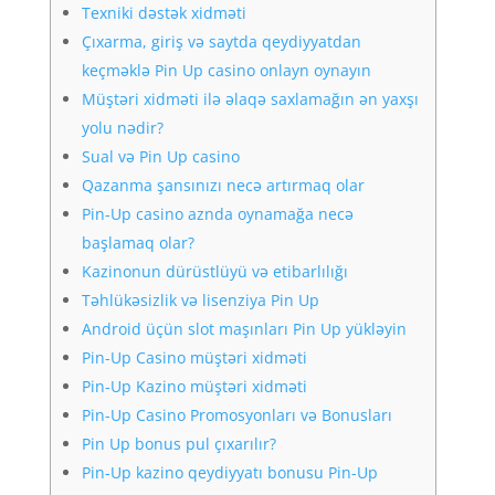
Texniki dəstək xidməti
Çıxarma, giriş və saytda qeydiyyatdan
keçməklə Pin Up casino onlayn oynayın
Müştəri xidməti ilə əlaqə saxlamağın ən yaxşı
yolu nədir?
Sual və Pin Up casino
Qazanma şansınızı necə artırmaq olar
Pin-Up casino aznda oynamağa necə
başlamaq olar?
Kazinonun dürüstlüyü və etibarlılığı
Təhlükəsizlik və lisenziya Pin Up
Android üçün slot maşınları Pin Up yükləyin
Pin-Up Casino müştəri xidməti
Pin-Up Kazino müştəri xidməti
Pin-Up Casino Promosyonları və Bonusları
Pin Up bonus pul çıxarılır?
Pin-Up kazino qeydiyyatı bonusu Pin-Up