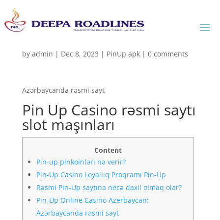
Azərbaycanda rəsmi say
by
admin
|
Dec 8, 2023
|
PinUp apk
|
0 comments
Azərbaycanda rəsmi sayt
Pin Up Casino rəsmi saytı
slot maşınları
Content
Pin-up pinkoinləri nə verir?
Pin-Up Casino Loyallıq Proqramı Pin-Up
Rəsmi Pin-Up saytına necə daxil olmaq olar?
Pin-Up Online Casino Azerbaycan:
Azərbaycanda rəsmi sayt