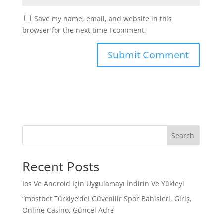
Save my name, email, and website in this
browser for the next time I comment.
Search
Recent Posts
Ios Ve Android Için Uygulamayı İndirin Ve Yükleyi
“mostbet Türkiye’de! Güvenilir Spor Bahisleri, Giriş,
Online Casino, Güncel Adre