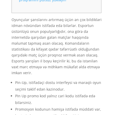
Oyunçular şanslarını artırmaq üçün ən çox bildikləri
idman növündən istifadə edə bilərlər. Esportun
üstünlüyü onun populyarlığıdır, ona görə də
internetdə qarşıdan gələn matçlar haqqında
məlumat tapmaq asan olacaq. Komandaların
statistikası da kifayət qədər təfərrüatlı olduğundan
qarşıdakı matç üçün proqnoz vermək asan olacaq.
Esports yarışları il boyu keçirilir ki, bu da istənilən
vaxt mərc etməyə və möhkəm mükafat əldə etməyə
imkan verir.
Pin-Up, istifadəçi dostu interfeysi və maraqlı oyun
seçimi təklif edən kazinodur.
Pin Up promo kod yalnız cari kodu istifadə edə
bilərsiniz.
Promosyon kodunun həmişə istifadə müddəti var,