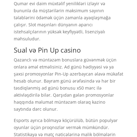
Qumar evi daim müxtəlif yenilikləri izləyir və
bununla da müştərilərin maksimum sayının
tələblərini ödəmək üçün zamanla ayaqlaşmağa
çalışır. Slot maşınları dünyanın aparıcı
istehsalçılarının yüksək keyfiyyətli, lisenziyalı
məhsuludur.
Sual və Pin Up casino
Qazanclı və müntəzəm bonuslara güvənmək üçün
onlara əməl etməlisiniz. Ad günü hədiyyəsi və ya
şəxsi promosyonlar Pin-Up azerbaycan əlavə mükafat
hesab olunur. Bayram günü ərəfəsində və hər bir
təsdiqlənmiş ad günü bonusu x50 mərc ilə
aktivləşdirilə bilər. Qarşıdan gələn promosyonlar
haqqında məlumat müntəzəm olaraq kazino
saytında dərc olunur.
Esports ayrıca bölməyə köçürülüb, bütün populyar
oyunlar üçün proqnozlar vermək mümkündür.
Statistikaya və matç nəticələrinə malik bölmələrin