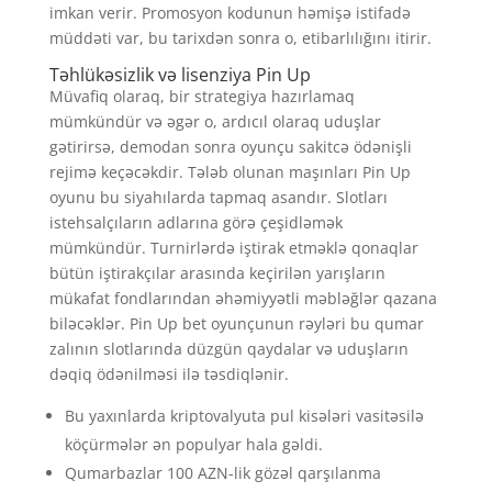
imkan verir. Promosyon kodunun həmişə istifadə
müddəti var, bu tarixdən sonra o, etibarlılığını itirir.
Təhlükəsizlik və lisenziya Pin Up
Müvafiq olaraq, bir strategiya hazırlamaq
mümkündür və əgər o, ardıcıl olaraq uduşlar
gətirirsə, demodan sonra oyunçu sakitcə ödənişli
rejimə keçəcəkdir. Tələb olunan maşınları Pin Up
oyunu bu siyahılarda tapmaq asandır. Slotları
istehsalçıların adlarına görə çeşidləmək
mümkündür. Turnirlərdə iştirak etməklə qonaqlar
bütün iştirakçılar arasında keçirilən yarışların
mükafat fondlarından əhəmiyyətli məbləğlər qazana
biləcəklər. Pin Up bet oyunçunun rəyləri bu qumar
zalının slotlarında düzgün qaydalar və uduşların
dəqiq ödənilməsi ilə təsdiqlənir.
Bu yaxınlarda kriptovalyuta pul kisələri vasitəsilə
köçürmələr ən populyar hala gəldi.
Qumarbazlar 100 AZN-lik gözəl qarşılanma