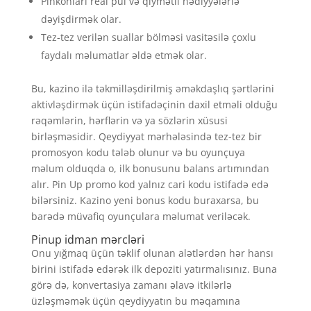
Pinkonları real pul və qiymətli hədiyyələrlə
dəyişdirmək olar.
Tez-tez verilən suallar bölməsi vasitəsilə çoxlu
faydalı məlumatlar əldə etmək olar.
Bu, kazino ilə təkmilləşdirilmiş əməkdaşlıq şərtlərini
aktivləşdirmək üçün istifadəçinin daxil etməli olduğu
rəqəmlərin, hərflərin və ya sözlərin xüsusi
birləşməsidir. Qeydiyyat mərhələsində tez-tez bir
promosyon kodu tələb olunur və bu oyunçuya
məlum olduqda o, ilk bonusunu balans artımından
alır. Pin Up promo kod yalnız cari kodu istifadə edə
bilərsiniz. Kazino yeni bonus kodu buraxarsa, bu
barədə müvafiq oyunçulara məlumat veriləcək.
Pinup idman mərcləri
Onu yığmaq üçün təklif olunan alətlərdən hər hansı
birini istifadə edərək ilk depoziti yatırmalısınız. Buna
görə də, konvertasiya zamanı əlavə itkilərlə
üzləşməmək üçün qeydiyyatın bu məqamına