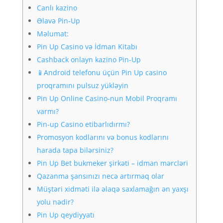
Canlı kazino
Əlavə Pin-Up
Məlumat:
Pin Up Casino və İdman Kitabı
Cashback onlayn kazino Pin-Up
📱Android telefonu üçün Pin Up casino
proqramını pulsuz yükləyin
Pin Up Online Casino-nun Mobil Proqramı
varmı?
Pin-up Casino etibarlıdırmı?
Promosyon kodlarını və bonus kodlarını
harada tapa bilərsiniz?
Pin Up Bet bukmeker şirkəti – idman mərcləri
Qazanma şansınızı necə artırmaq olar
Müştəri xidməti ilə əlaqə saxlamağın ən yaxşı
yolu nədir?
Pin Up qeydiyyatı