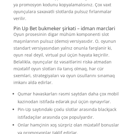
ya promosyon kodunu kopyalamalısınız. Çox vaxt
oyunçulara səxavətli slotlarda pulsuz fırlanmalar
verilir.
Pin Up Bet bukmeker şirkəti – idman mərcləri
Oyun prosesinin digər mühüm komponenti slot
maşınlarının pulsuz (demo) versiyasıdır. O, oyunun
standart versiyasından yalnız onunla fərqlənir ki,
oyun real deyil, virtual pul üçün həyata keçirilir.
Beləliklə, oyunçular öz vəsaitlərini riskə atmadan
müxtəlif oyun slotları ilə tanış olmaq, hər cür
sxemləri, strategiyaları və oyun üsullarını sınamaq
imkanı əldə edirlər.
Qumar həvəskarları rəsmi saytdan daha çox mobil
kazinodan istifadə edərək pul üçün oynayırlar.
Pin-Up saytındakı çoxlu slotlar arasında blackjack
istifadəçilər arasında çox populyardır.
Onlar həmçinin xoş sürpriz olan müxtəlif bonuslar
və promosyonlar təklif edirlər.