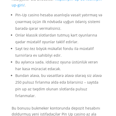
up-giri/
.
Pin-Up casino hesaba asanlıqla vəsait yatırmaq və
çıxarmaq üçün ilk növbədə uyğun ödəniş sistemi
barədə qərar verməlisiniz.
Onlar klassik slotlardan tutmuş kart oyunlarına
qədər müxtəlif oyunlar təklif edirlər.
Sayt tez-tez böyük mükafat fondu ilə müxtəlif
turnirlərə ev sahibliyi edir.
Bu əyləncə sadə, iddiasız oyuna üstünlük verən
hər kəsə müraciət edəcək.
Bundan əlavə, bu vəsaitlərə əlavə olaraq siz əlavə
250 pulsuz fırlanma əldə edə bilərsiniz – saytda
pin up az təqdim olunan slotlarda pulsuz
fırlanmalar.
Bu bonusu bukmeker kontorunda depozit hesabını
doldurmuş yeni istifadəçilər Pin Up casino az ala