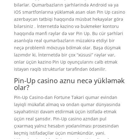
bilərlər. Qumarbazların şərhlərində Android və ya
iOS smartfonlarına yükləmək asan olan Pin Up casino
azerbaycan tətbiqi haqqında müsbət hekayələr görə
bilərsiniz . İnternetdə kazino və bukmeker kontoru
haqqında mənfi rəylər də var Pin Up. Bu cür şərhləri
asanlıqla real qumarbazların müzakirə etdiyi bir
neçə problemli mövzuya bölmək olar. Başa düşmək
lazımdır ki, İnternetdə bir çox “xüsusi” rəylər var,
onlar üçün kazino Pin Up oyunçularını cəlb etmək
istəyən rəqib strukturlar tərəfindən ödənilir.
Pin-Up casino aznu necə yükləmək
olar?
Pin-Up Casino-dan Fortune Təkəri qumar evindən
layiqli mükafat almaq və ondan qumar dünyasında
səyahətinizi davam etdirmək üçün istifadə etmək
üçün real şansdır. Pin-Up casino azndan pul
çıxarmaq yalnız hesabın yoxlanılması prosesindən
keçmiş istifadəçilər üçün mümkündür, yəni.