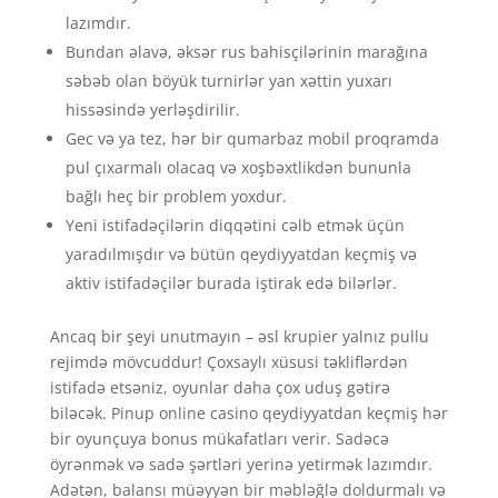
lazımdır.
Bundan əlavə, əksər rus bahisçilərinin marağına
səbəb olan böyük turnirlər yan xəttin yuxarı
hissəsində yerləşdirilir.
Gec və ya tez, hər bir qumarbaz mobil proqramda
pul çıxarmalı olacaq və xoşbəxtlikdən bununla
bağlı heç bir problem yoxdur.
Yeni istifadəçilərin diqqətini cəlb etmək üçün
yaradılmışdır və bütün qeydiyyatdan keçmiş və
aktiv istifadəçilər burada iştirak edə bilərlər.
Ancaq bir şeyi unutmayın – əsl krupier yalnız pullu
rejimdə mövcuddur! Çoxsaylı xüsusi təkliflərdən
istifadə etsəniz, oyunlar daha çox uduş gətirə
biləcək. Pinup online casino qeydiyyatdan keçmiş hər
bir oyunçuya bonus mükafatları verir. Sadəcə
öyrənmək və sadə şərtləri yerinə yetirmək lazımdır.
Adətən, balansı müəyyən bir məbləğlə doldurmalı və