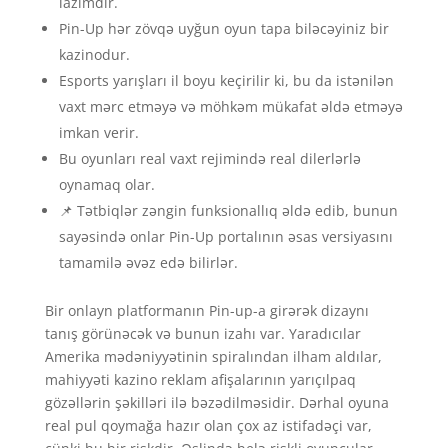
lazımdır.
Pin-Up hər zövqə uyğun oyun tapa biləcəyiniz bir
kazinodur.
Esports yarışları il boyu keçirilir ki, bu da istənilən
vaxt mərc etməyə və möhkəm mükafat əldə etməyə
imkan verir.
Bu oyunları real vaxt rejimində real dilerlərlə
oynamaq olar.
📌 Tətbiqlər zəngin funksionallıq əldə edib, bunun
sayəsində onlar Pin-Up portalının əsas versiyasını
tamamilə əvəz edə bilirlər.
Bir onlayn platformanın Pin-up-a girərək dizaynı
tanış görünəcək və bunun izahı var. Yaradıcılar
Amerika mədəniyyətinin spiralından ilham aldılar,
mahiyyəti kazino reklam afişalarının yarıçılpaq
gözəllərin şəkilləri ilə bəzədilməsidir. Dərhal oyuna
real pul qoymağa hazır olan çox az istifadəçi var,