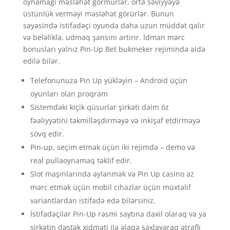
oynamağı məsləhət görmürlər, orta səviyyəyə
üstünlük verməyi məsləhət görürlər. Bunun
sayəsində istifadəçi oyunda daha uzun müddət qalır
və beləliklə, udmaq şansını artırır. İdman mərc
bonusları yalnız Pin-Up Bet bukmeker rejimində əldə
edilə bilər.
Telefonunuza Pin Up yükləyin – Android üçün
oyunları olan proqram
Sistemdəki kiçik qüsurlar şirkəti daim öz
fəaliyyətini təkmilləşdirməyə və inkişaf etdirməyə
sövq edir.
Pin-up, seçim etmək üçün iki rejimdə – demo və
real pullaoynamaq təklif edir.
Slot maşınlarında əylənmək və Pin Up casino az
mərc etmək üçün mobil cihazlar üçün müxtəlif
variantlardan istifadə edə bilərsiniz.
İstifadəçilər Pin-Up rəsmi saytına daxil olaraq və ya
şirkətin dəstək xidməti ilə əlaqə saxlayaraq ətraflı