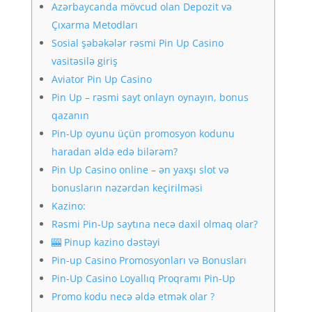
Azərbaycanda mövcud olan Depozit və
Çıxarma Metodları
Sosial şəbəkələr rəsmi Pin Up Casino
vasitəsilə giriş
Aviator Pin Up Casino
Pin Up – rəsmi sayt onlayn oynayın, bonus
qazanın
Pin-Up oyunu üçün promosyon kodunu
haradan əldə edə bilərəm?
Pin Up Casino online – ​​ən yaxşı slot və
bonusların nəzərdən keçirilməsi
Kazino:
Rəsmi Pin-Up saytına necə daxil olmaq olar?
🎰 Pinup kazino dəstəyi
Pin-up Casino Promosyonları və Bonusları
Pin-Up Casino Loyallıq Proqramı Pin-Up
Promo kodu necə əldə etmək olar ?