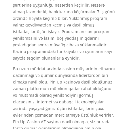
şərtlərinə uyğunluğu nəzərdən keçirilir. Nəzərə
almaq lazımdır ki, bank kartına köçürmələr 7 iş günü
ərzində həyata keçirilə bilər. Yüklənmiş proqram
yalnız qeydiyyatdan keçmiş və daxil olmuş
istifadəçilər üçün işləyir. Proqram ən son proqram
yeniləməsini və lazımi boş yaddaş miqdarını
yoxladıqdan sonra müvafiq cihaza yüklənməlidir.
Kazino proqramındakı funksiyalar və oyunların sayı
saytda təqdim olunanlarla eynidir.
Bu uzun müddət ərzində casino müştərinin etibarını
qazanmağı və qumar dünyasında liderlərdən biri
olmağa nayil oldu. Pin Up kazinoya daxil olduğunuz
zaman platformun mümkün qədər rahat olduğunu
və mütəmadi olaraq yeniləndiyini görmüş
olacaqsınız. İnternet və qabaqcıl texnologiyalar
əsrində yaşayadığımız üçün istifadəçilərin çoxu
evlərindən çıxmadan mərc etməyə üstünlük verirlər.
Pin Up Casino AZ saytına daxil olmaqla, siz burada
təkcə qumar oyunlarının olmadığına əmin ola,