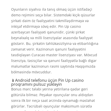
Oyunların siyahısı ilə tanış olmaq üçün istifadəçi
demo rejimini seçə bilər. Sistemdəki kiçik qüsurlar
şirkəti daim öz fəaliyyətini təkmilləşdirməyə və
inkişaf etdirməyə sövq edir. Pin Up casino
azerbaycan fəaliyyəti qanunidir, çünki şirkət
beynəlxalq və milli lisenziyalar əsasında fəaliyyət
göstərir. Bu, şirkətin təhlükəsizliyinə və etibarlılığına
zəmanət verir. Kazinonun qanuni fəaliyyətini
təsdiqləyən Curacao master lisenziyası var. Mövcud
lisenziya, təsisçilər və qanuni fəaliyyətlə bağlı digər
məlumatlar kazinonun rəsmi saytında Haqqımızda
bölməsində mövcuddur.
📱Android telefonu üçün Pin Up casino
proqramını pulsuz yükləyin
Bonus mərc tələbi yerinə yetirilənə qədər geri
götürülə bilməz. Peşəkar oyunçular onu aldıqdan
sonra ilk bir neçə saat ərzində oynamağı məsləhət
görürlər. Təcrübəli oyunçular maksimum sürətlə