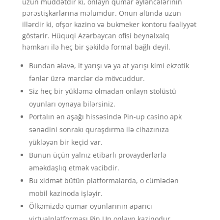
uzun müddətdir ki, onlayn qumar əyləncələrinin
pərəstişkarlarına məlumdur. Onun altında uzun
illərdir ki, ofşor kazino və bukmeker kontoru fəaliyyət
göstərir. Hüquqi Azərbaycan ofisi beynəlxalq
həmkarı ilə heç bir şəkildə formal bağlı deyil.
Bundan əlavə, it yarışı və ya at yarışı kimi ekzotik
fənlər üzrə mərclər də mövcuddur.
Siz heç bir yükləmə olmadan onlayn stolüstü
oyunları oynaya bilərsiniz.
Portalın ən aşağı hissəsində Pin-up casino apk
sənədini sonrakı quraşdırma ilə cihazınıza
yükləyən bir keçid var.
Bunun üçün yalnız etibarlı provayderlərlə
əməkdaşlıq etmək vacibdir.
Bu xidmət bütün platformalarda, o cümlədən
mobil kazinoda işləyir.
Ölkəmizdə qumar oyunlarının aparıcı
virtualplatforması Pin Up onlayn kazinodur.