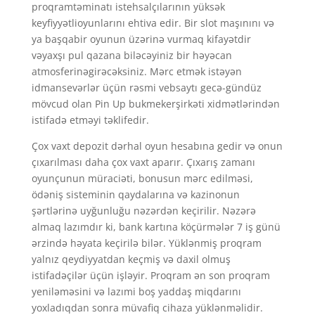
proqramtəminatı istehsalçılarının yüksək
keyfiyyətlioyunlarını ehtiva edir. Bir slot maşınını və
ya başqabir oyunun üzərinə vurmaq kifayətdir
vəyaxşı pul qazana biləcəyiniz bir həyəcan
atmosferinəgirəcəksiniz. Mərc etmək istəyən
idmansevərlər üçün rəsmi vebsaytı gecə-gündüz
mövcud olan Pin Up bukmekerşirkəti xidmətlərindən
istifadə etməyi təklifedir.
Çox vaxt depozit dərhal oyun hesabına gedir və onun
çıxarılması daha çox vaxt aparır. Çıxarış zamanı
oyunçunun müraciəti, bonusun mərc edilməsi,
ödəniş sisteminin qaydalarına və kazinonun
şərtlərinə uyğunluğu nəzərdən keçirilir. Nəzərə
almaq lazımdır ki, bank kartına köçürmələr 7 iş günü
ərzində həyata keçirilə bilər. Yüklənmiş proqram
yalnız qeydiyyatdan keçmiş və daxil olmuş
istifadəçilər üçün işləyir. Proqram ən son proqram
yeniləməsini və lazımi boş yaddaş miqdarını
yoxladıqdan sonra müvafiq cihaza yüklənməlidir.