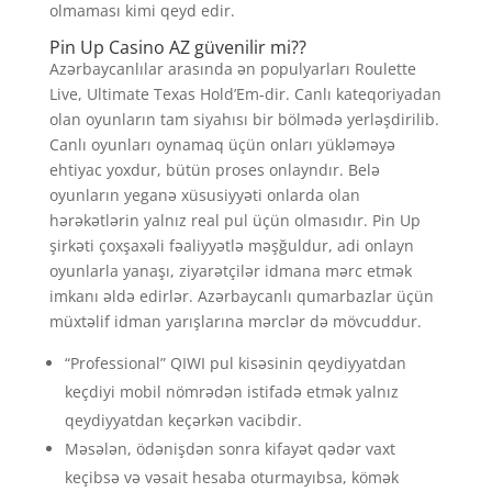
olmaması kimi qeyd edir.
Pin Up Casino AZ güvenilir mi??
Azərbaycanlılar arasında ən populyarları Roulette
Live, Ultimate Texas Hold’Em-dir. Canlı kateqoriyadan
olan oyunların tam siyahısı bir bölmədə yerləşdirilib.
Canlı oyunları oynamaq üçün onları yükləməyə
ehtiyac yoxdur, bütün proses onlayndır. Belə
oyunların yeganə xüsusiyyəti onlarda olan
hərəkətlərin yalnız real pul üçün olmasıdır. Pin Up
şirkəti çoxşaxəli fəaliyyətlə məşğuldur, adi onlayn
oyunlarla yanaşı, ziyarətçilər idmana mərc etmək
imkanı əldə edirlər. Azərbaycanlı qumarbazlar üçün
müxtəlif idman yarışlarına mərclər də mövcuddur.
“Professional” QIWI pul kisəsinin qeydiyyatdan
keçdiyi mobil nömrədən istifadə etmək yalnız
qeydiyyatdan keçərkən vacibdir.
Məsələn, ödənişdən sonra kifayət qədər vaxt
keçibsə və vəsait hesaba oturmayıbsa, kömək