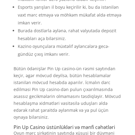
Esports yarışları il boyu keçirilir ki, bu da istənilən
vaxt mərc etməyə və möhkəm mükafat əldə etməyə
imkan verir.
Burada dostlarla əylənə, rahat valyutada depozit
hesabları aça bilərsiniz.
Kazino oyunçulara müxtəlif əyləncələrə gecə-
gündüz çıxış imkanı verir.
Bütün ödənişlər Pin Up casino-ün rəsmi saytından
keçir, əgər mövcud deyilsə, bütün hesablamalar
istənilən mövcud hesabda aparılır. İcmalın dərc
edilməsi Pin Up casino-dən pulun çıxarılmasında
əsassız gecikmələrin olmamasını təsdiqləyir. Mövcud
hesablaşma xidmətləri vasitəsilə uduşları əldə
edərək rahat şəraitdə əylənmək və ya pul üçün
oynaya bilərsiniz.
Pin Up Casino üstünlükləri və mənfi cəhətləri
Oyun mərc şirkətinin saytında xüsusi bir düyməni