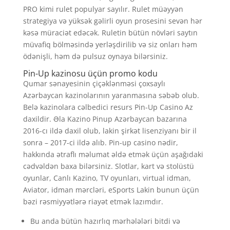
PRO kimi rulet populyar sayılır. Rulet müəyyən
strategiya və yüksək gəlirli oyun prosesini sevən hər
kəsə müraciət edəcək. Ruletin bütün növləri saytın
müvafiq bölməsində yerləşdirilib və siz onları həm
ödənişli, həm də pulsuz oynaya bilərsiniz.
Pin-Up kazinosu üçün promo kodu
Qumar sənayesinin çiçəklənməsi çoxsaylı
Azərbaycan kazinolarının yaranmasına səbəb olub.
Belə kazinolara cəlbedici resurs Pin-Up Casino Az
daxildir. Əla Kazino Pinup Azərbaycan bazarına
2016-cı ildə daxil olub, lakin şirkət lisenziyanı bir il
sonra – 2017-ci ildə alıb. Pin-up casino nədir,
hakkında ətraflı məlumat əldə etmək üçün aşağıdaki
cədvəldən baxa bilərsiniz. Slotlar, kart və stolüstü
oyunlar, Canlı Kazino, TV oyunları, virtual idman,
Aviator, idman mərcləri, eSports Lakin bunun üçün
bəzi rəsmiyyətlərə riayət etmək lazımdır.
Bu anda bütün hazırlıq mərhələləri bitdi və