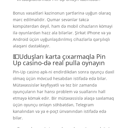
Bonus vəsaitləri kazinonun şərtlərinə uyğun olaraq
mərc edilməlidir. Qumar sevənlər təkcə
kompüterdən deyil, həm də mobil cihazların köməyi
ilə oyunlardan həzz ala bilərlər. Şirkət iPhone və ya
Android üçün uyğunlaşdırılmış cihazlarla qarşılıqlı
əlaqəni dəstəkləyir.
💵Uduşları karta çıxarmaqla Pin
Up casino-də real pulla oynayın
Pin-Up casino apk-ni endirdikdən sonra oyunçu daxil
olmaq üçün mövcud hesabdan istifadə edə bilər.
Mütəxəssislər keyfiyyətli və tez bir zamanda
oyunçuların hər hansı problem və suallarını həll
etməyə kömək edir. Bir mütəxəssislə əlaqə saxlamaq
üçün oyunçu onlayn söhbətdən, Telegram
kanalından və ya e-poçt ünvanından istifadə edə
bilər.