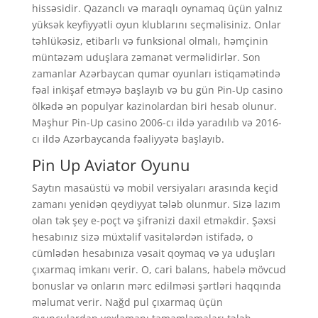
hissəsidir. Qazanclı və maraqlı oynamaq üçün yalnız
yüksək keyfiyyətli oyun klublarını seçməlisiniz. Onlar
təhlükəsiz, etibarlı və funksional olmalı, həmçinin
müntəzəm uduşlara zəmanət verməlidirlər. Son
zamanlar Azərbaycan qumar oyunları istiqamətində
fəal inkişaf etməyə başlayıb və bu gün Pin-Up casino
ölkədə ən populyar kazinolardan biri hesab olunur.
Məşhur Pin-Up casino 2006-cı ildə yaradılıb və 2016-
cı ildə Azərbaycanda fəaliyyətə başlayıb.
Pin Up Aviator Oyunu
Saytın masaüstü və mobil versiyaları arasında keçid
zamanı yenidən qeydiyyat tələb olunmur. Sizə lazım
olan tək şey e-poçt və şifrənizi daxil etməkdir. Şəxsi
hesabınız sizə müxtəlif vasitələrdən istifadə, o
cümlədən hesabınıza vəsait qoymaq və ya uduşları
çıxarmaq imkanı verir. O, cari balans, habelə mövcud
bonuslar və onların mərc edilməsi şərtləri haqqında
məlumat verir. Nağd pul çıxarmaq üçün