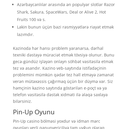
Azərbaycanlılar arasında ən populyar slotlar Razor
Shark, Sakura, SpaceWars, Deal or Alive 2, Hot
Fruits 100 və s.
Lakin bunun üçün bəzi rəsmiyyətlərə riayət etmək
lazımdır.
Kazinoda hər hansı problem yaranarsa, dərhal
texniki dəstəyə müraciət etmək tövsiyə olunur. Bunu
gecə-gündüz işləyən onlayn söhbət vasitəsilə etmək
tez və asandır. Kazino veb-saytında istifadəçinin
problemini mümkün qədər tez həll etməyə zəmanət
verən mütəxəssis çağırmaq üçün bir düymə var. Siz
həmçinin kazino saytında göstərilən e-poçt və ya
telefon vasitəsilə dəstək xidməti ilə əlaqə saxlaya
bilərsiniz.
Pin-Up Oyunu
Pin-Up casino bölməsi yoxdur və idman mərc
oyunları yerli qanunvericiliyə tam uyğun olaraq