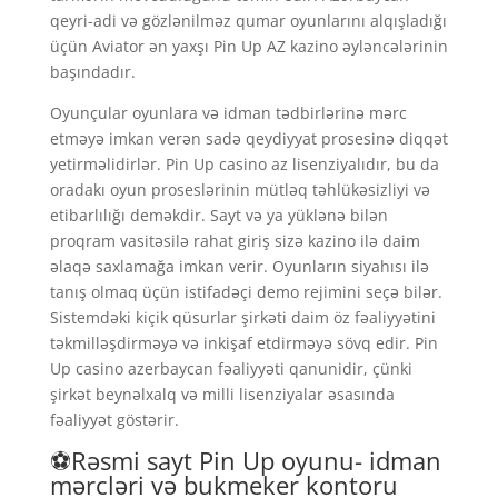
qeyri-adi və gözlənilməz qumar oyunlarını alqışladığı
üçün Aviator ən yaxşı Pin Up AZ kazino əyləncələrinin
başındadır.
Oyunçular oyunlara və idman tədbirlərinə mərc
etməyə imkan verən sadə qeydiyyat prosesinə diqqət
yetirməlidirlər. Pin Up casino az lisenziyalıdır, bu da
oradakı oyun proseslərinin mütləq təhlükəsizliyi və
etibarlılığı deməkdir. Sayt və ya yüklənə bilən
proqram vasitəsilə rahat giriş sizə kazino ilə daim
əlaqə saxlamağa imkan verir. Oyunların siyahısı ilə
tanış olmaq üçün istifadəçi demo rejimini seçə bilər.
Sistemdəki kiçik qüsurlar şirkəti daim öz fəaliyyətini
təkmilləşdirməyə və inkişaf etdirməyə sövq edir. Pin
Up casino azerbaycan fəaliyyəti qanunidir, çünki
şirkət beynəlxalq və milli lisenziyalar əsasında
fəaliyyət göstərir.
⚽Rəsmi sayt Pin Up oyunu- idman
mərcləri və bukmeker kontoru