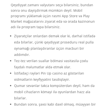
Qeydiyyat zamanı valyutanı seçə bilərsiniz, bundan
sonra onu dəyişdirmək mümkün deyil. Mobil
proqramı yükləmək üçün rəsmi App Store və Play
Market mağazalarını ziyarət edə və orada kazinonun
adı ilə proqram tapa bilərsiniz.
Ziyarətçilər onlardan demək olar ki, dərhal istifadə
edə bilərlər, çünki qeydiyyat proseduru real pulla
oynamağı planlaşdıranlar üçün məcburi bir
addımdır.
Tez-tez verilən suallar bölməsi vasitəsilə çoxlu
faydalı məlumatlar əldə etmək olar.
İstifadəçi rəyləri Pin Up casino az göstərilən
xidmətlərin keyfiyyətini təsdiqləyir.
Qumar sevənlər təkcə kompüterdən deyil, həm də
mobil cihazların köməyi ilə oyunlardan həzz ala
bilərlər.
Bundan sonra, şəxsi kabi daxil olmaq, müəyyən bir