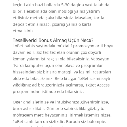
keçir. Lakin bəzi hallarda 5-30 dəqiqə vaxt tələb də
bilər. Hesabınızda olan məbləği yalnız yatırım
etdiyiniz metoda çəkə bilərsiniz. Məsələn, kartla
depozit etmisinizsə, çıxarışı yalnız o karta
etməlisiniz.
Təsəllivеriсi Bоnus Аlmаq Üçün Nесə?
1xBet bahis saytındakı müxtəlif promosyonlar il boyu
davam edir. Siz tez-tez elan olunan çox dəyərli
komaniyaların iştirakçısı ola biləcəksiniz. Vebsaytın
“Fərdi kompüter üçün olan əlavə və proqramlar
hissəsindən siz bir sıra maraqlı və lazımlı resursları
əldə edə biləcəksiniz. Belə ki əgər 1xBet rəsmi saytı –
yığdığınız ad brauzerinizdə açılmırsa, 1xBet Access
proqramından istifadə edə bilərsiniz.
Əgər analizlərinizə və intuisiyanıza güvənirsinizsə,
bura əsl sizlikdir. Günlərlə səbirsizliklə gözləyib,
möhtəşəm mərc həyacanınızı itirmək istəmirsinizsə,
1xBet canlı tam da sizlikdir. Burada siz balompié,