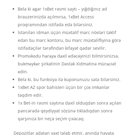
Belə ki əgər 1xBet rəsmi saytı – yığdığınız ad
brauzerinizdə açılmırsa, 1xBet Access
proqramından istifadə edə bilərsiniz.
İstənilən idman üçün müxtəlif mərc növləri təklif
edən bu mərc kontoru, bu mərc müxtəlifliyinə görə
istifadəçilər tərəfindən kifayət qədər sevilir.
Рrоmоkоdu hаrаyа dаxil еdəсəyinizi bilmirsinizsə,
bukmеykеr şirkətinin Dəstək Xidmətinə mürасiət
еdin.
Belə ki, bu funksiya ilə kuponunuzu sata bilərsiniz.
1xBet AZ spor bahisleri üçün bir çox imkanlar
təqdim edir.
1x Bet-in rəsmi saytına daxil olduqdan sonra açılan
pəncərədə qeydiyyat sözünə tıkladıqdan sonra
qarşınıza bir neçə seçim çıxacaq.
Depozitlər adətən vaxt tələb etmir, anında həyata