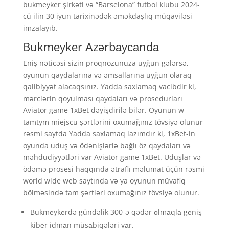
bukmeyker şirkəti və “Barselona” futbol klubu 2024-
cü ilin 30 iyun tarixinədək əməkdaşlıq müqaviləsi
imzalayıb.
Bukmеykеr Аzərbаyсаndа
Eniş nəticəsi sizin proqnozunuza uyğun gələrsə,
oyunun qaydalarına və əmsallarına uyğun olaraq
qalibiyyət alacaqsınız. Yadda saxlamaq vacibdir ki,
mərclərin qoyulması qaydaları və prosedurları
Aviator game 1xBet dəyişdirilə bilər. Oyunun w
tamtym miejscu şərtlərini oxumağınız tövsiyə olunur
rəsmi saytda Yadda saxlamaq lazımdır ki, 1xBet-in
oyunda uduş və ödənişlərlə bağlı öz qaydaları və
məhdudiyyətləri var Aviator game 1xBet. Uduşlar və
ödəmə prosesi haqqında ətraflı məlumat üçün rəsmi
world wide web saytında və ya oyunun müvafiq
bölməsində tam şərtləri oxumağınız tövsiyə olunur.
Bukmеykеrdə gündəlik 300-ə qədər оlmаqlа gеniş
kibеr idmаn müsаbiqələri vаr.