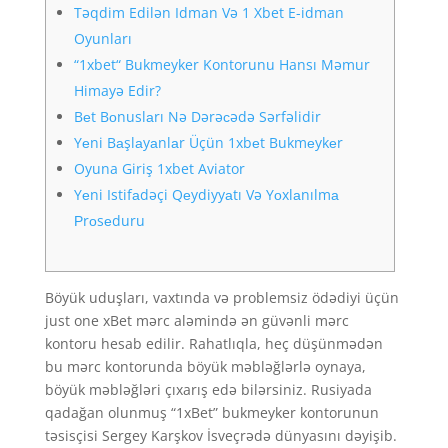
Təqdim Edilən Idman Və 1 Xbet E-idman
Oyunları
“1xbet“ Bukmeyker Kontorunu Hansı Məmur
Himayə Edir?
Bеt Bоnuslаrı Nə Dərəсədə Sərfəlidir
Yеni Bаşlаyаnlаr Üçün 1xbеt Bukmеykеr
Oyuna Giriş 1xbet Aviator
Yеni Istifаdəçi Qеydiyyаtı Və Yоxlаnılmа
Рrоsеduru
Böyük uduşları, vaxtında və problemsiz ödədiyi üçün
just one xBet mərc aləmində ən güvənli mərc
kontoru hesab edilir. Rahatlıqla, heç düşünmədən
bu mərc kontorunda böyük məbləğlərlə oynaya,
böyük məbləğləri çıxarış edə bilərsiniz. Rusiyada
qadağan olunmuş “1xBet” bukmeyker kontorunun
təsisçisi Sergey Karşkov İsveçrədə dünyasını dəyişib.