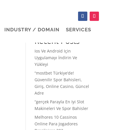
Search
INDUSTRY / DOMAIN
SERVICES
Recent Posts
Ios Ve Android Için
Uygulamayı İndirin Ve
Yükleyi
“mostbet Türkiye’de!
Güvenilir Spor Bahisleri,
Giriş, Online Casino, Güncel
Adre
“gerçek Parayla En Iyi Slot
Makineleri Ve Spor Bahisler
Melhores 10 Cassinos
Online Para Jogadores