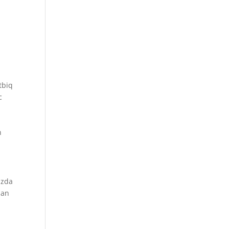
u
tbiq
c
n
ızda
dan