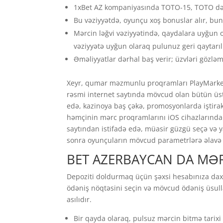
1xBet AZ kompaniyasında TOTO-15, TOTO də
Bu vəziyyətdə, oyunçu xoş bonuslar alır, bun
Mərcin ləğvi vəziyyətində, qaydalara uyğun ol
vəziyyətə uyğun olaraq pulunuz geri qaytarıl
Əməliyyatlar dərhal baş verir; üzvləri gözləm
Xeyr, qumar məzmunlu proqramları PlayMarket
rəsmi internet saytında mövcud olan bütün üs
edə, kazinoya baş çəkə, promosyonlarda iştirak
həmçinin mərc proqramlarını iOS cihazlarında
saytından istifadə edə, müasir güzgü seçə və y
sonra oyunçuların mövcud parametrlərə əlavə v
BET AZERBAYCAN DA MƏR
Depoziti doldurmaq üçün şəxsi hesabınıza daxi
ödəniş nöqtəsini seçin və mövcud ödəniş üsull
asılıdır.
Bir qayda olaraq, pulsuz mərcin bitmə tarixi