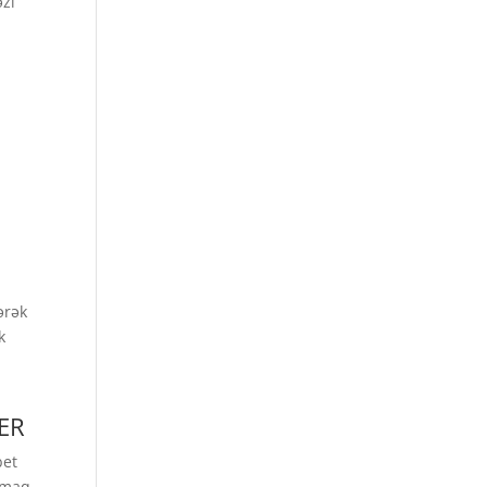
əzi
ərək
k
ER
bet
almaq