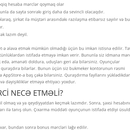
qiq hesaba mərclər qoymaq olar
unla da sayta sonrakı giriş daha da sevincli olacaqdır.
araq, şirkət ilə müştəri arasındakı razılaşma etibarsız sayılır və b
ır.
ək lazım deyil.
-ə əlavə etmək mümkün olmadığı üçün bu imkan istisna edilir. Tə
tünlüklərdən istifadə etməyə imkan verir. Bununla siz idmana mər
 edə, əmanəti doldura, uduşları geri ala bilərsiniz. Oyunçular
 quraşdıra bilərlər. Bunun üçün siz bukmeker kontorunun rəsmi
a AppStore-a baş çəkə bilərsiniz. Quraşdırma fayllarını yüklədikdə
ə dəyişikliklər etməyə ehtiyacı yoxdur.
Cİ NECƏ ETMƏLİ?
l olmaq və ya qeydiyyatdan keçmək lazımdır. Sonra, şəxsi hesabın
arı ilə tanış olun. Çıxarma müddəti oyunçunun istifadə etdiyi üsul
 var, bundan sonra bonus mərcləri ləğv edilir.