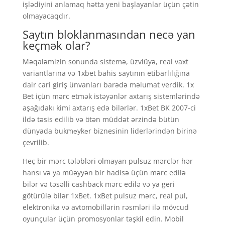
işlədiyini anlamaq hətta yeni başlayanlar üçün çətin
olmayacaqdır.
Saytın bloklanmasından necə yan
keçmək olar?
Məqaləmizin sonunda sistemə, üzvlüyə, real vaxt
variantlarına və 1xbet bahis saytının etibarlılığına
dair cari giriş ünvanları barədə məlumat verdik. 1x
Bet içün mərc etmək istəyənlər axtarış sistemlərində
aşağıdakı kimi axtarış edə bilərlər. 1xBet BK 2007-ci
ildə təsis edilib və ötən müddət ərzində bütün
dünyada bukmеykеr biznesinin liderlərindən birinə
çevrilib.
Heç bir mərc tələbləri olmayan pulsuz mərclər hər
hansı və ya müəyyən bir hadisə üçün mərc edilə
bilər və təsəlli cashback mərc edilə və ya geri
götürülə bilər 1xBet. 1xBet pulsuz mərc, real pul,
elektronika və avtomobillərin rəsmləri ilə mövcud
oyunçular üçün promosyonlar təşkil edin. Mobil