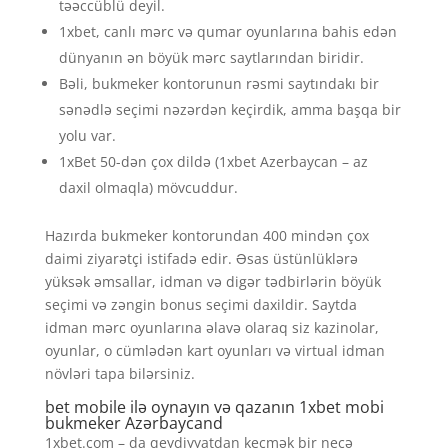
təəccüblü deyil.
1xbet, canlı mərc və qumar oyunlarına bahis edən
dünyanın ən böyük mərc saytlarından biridir.
Bəli, bukmeker kontorunun rəsmi saytındakı bir
sənədlə seçimi nəzərdən keçirdik, amma başqa bir
yolu var.
1xBet 50-dən çox dildə (1xbet Azerbaycan – az
daxil olmaqla) mövcuddur.
Hazırda bukmeker kontorundan 400 mindən çox
daimi ziyarətçi istifadə edir. Əsas üstünlüklərə
yüksək əmsallar, idman və digər tədbirlərin böyük
seçimi və zəngin bonus seçimi daxildir. Saytda
idman mərc oyunlarına əlavə olaraq siz kazinolar,
oyunlar, o cümlədən kart oyunları və virtual idman
növləri tapa bilərsiniz.
bet mobile ilə oynayın və qazanın 1xbet mobi
bukmeker Azərbaycand
1xbet.com – da qeydiyyatdan keçmək bir neçə