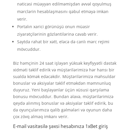
nəticəsi müəyyən edilməmişdən əvvəl qoyulmuş
mərclərin hesablaşmasını qəbul etməyə imkan
verir.
Portalın xarici görünüşü onun müasir
ziyarətçilərinin gözləntilərinə cavab verir.
Saytda rahat bir xətt, eləcə də canlı mərc rejimi
mövcuddur.
Biz həmçinin 24 saat işləyən yüksək keyfiyyətli dəstək
xidməti təklif edirik və müştərilərimizə hər hansı bir
sualda kömək edəcəkdir. Müştərilərimizə məhsuldar
bonuslar və aksiyalar təklif etməkdən məmnunluq
duyuruz. Yeni başlayanlar üçün xüsusi qarşılama
bonusu mövcuddur. Bundan əlavə, müştərilərimizə
qeydə alınmış bonuslar və aksiyalar təklif edirik, bu
da oyunçularımıza qalib gəlmələri və oyunun daha
çox zövq almaq imkanı verir.
E-mail vasitəsilə şəxsi hesabınıza 1xBet giriş