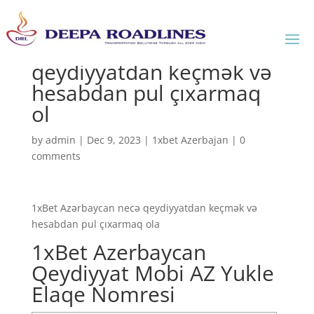
1xBet Azərbaycan necə
qeydiyyatdan keçmək və
hesabdan pul çıxarmaq
ol
by
admin
|
Dec 9, 2023
|
1xbet Azerbajan
|
0
comments
1xBet Azərbaycan necə qeydiyyatdan keçmək və
hesabdan pul çıxarmaq ola
1xBet Azerbaycan
Qeydiyyat Mobi AZ Yukle
Elaqe Nomresi