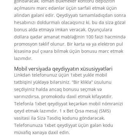
göndərəcək. İdman bukmeker kontoru depozitin
açılmasını mərc edənlər üçün sərfəli etmək üçün
əlindən gələni edir. Qeydiyyatı tamamladıqdan sonra
hesabınızı doldurmalı olacaqsınız ki, bu da sizə gözəl
bonus əldə etməyə imkan verəcək. Oyunçulara
dollara qədər əmanət məbləğinin 100 faizi həcmində
promosyon təklif olunur. Bir karta və ya elektron pul
kisəsinə pul çıxara bilmək üçün bonusu mərc etmək
lazımdır.
Mobil versiyada qeydiyyatın xüsusiyyətləri
Linkdən telefonunuz üçün 1xbet yukle mobil
tətbiqini yükləyə bilərsiniz. “Bir kliklə” üsulunu
seçdiyiniz halda ancaq bonusu seçmək və
varınızdırsa, promokodu daxil etmək kifayətdir.
Telefonla 1xbet qeydiyyat keçərkən mobil nömrənizi
qeyd etmək lazımdır. 1 x Bet Qısa mesaj (SMS)
vasitəsi ilə Sizə Təsdiq kodunu göndərəcək.
Telefonunuza 1xbet qeydiyyat üçün gələn kodu
müvafiq xanaya daxil edin.