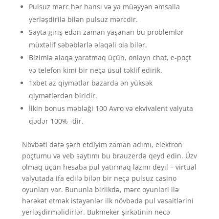
Pulsuz mərc hər hansı və ya müəyyən əmsalla
yerləşdirilə bilən pulsuz mərcdir.
Sayta giriş edən zaman yaşanan bu problemlər
müxtəlif səbəblərlə əlaqəli ola bilər.
Bizimlə əlaqə yaratmaq üçün, onlayn chat, e-poçt
və telefon kimi bir neçə üsul təklif edirik.
1xbet az qiymətlər bazarda ən yüksək
qiymətlərdən biridir.
İlkin bonus məbləği 100 Avro və ekvivalent valyuta
qədər 100% -dir.
Növbəti dəfə şərh etdiyim zaman adımı, elektron
poçtumu və veb saytımı bu brauzerdə qeyd edin. Üzv
olmaq üçün hesaba pul yatırmaq lazım deyil – virtual
valyutada ifa edilə bilən bir neçə pulsuz casino
oyunları var. Bununla birlikdə, mərc oyunlari ilə
hərəkət etmək istəyənlər ilk növbədə pul vəsaitlərini
yerləşdirməlidirlər. Bukmeker şirkətinin necə