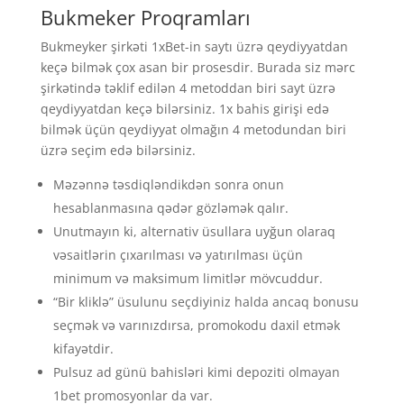
Bukmeker Proqramları
Bukmeyker şirkəti 1xBet-in saytı üzrə qeydiyyatdan
keçə bilmək çox asan bir prosesdir. Burada siz mərc
şirkətində təklif edilən 4 metoddan biri sayt üzrə
qeydiyyatdan keçə bilərsiniz. 1x bahis girişi edə
bilmək üçün qeydiyyat olmağın 4 metodundan biri
üzrə seçim edə bilərsiniz.
Məzənnə təsdiqləndikdən sonra onun
hesablanmasına qədər gözləmək qalır.
Unutmayın ki, alternativ üsullara uyğun olaraq
vəsaitlərin çıxarılması və yatırılması üçün
minimum və maksimum limitlər mövcuddur.
“Bir kliklə” üsulunu seçdiyiniz halda ancaq bonusu
seçmək və varınızdırsa, promokodu daxil etmək
kifayətdir.
Pulsuz ad günü bahisləri kimi depoziti olmayan
1bet promosyonlar da var.