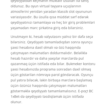
qeydiyyatdan keçmənin müxtəlif üsulları ilə tanış
oldunuz. Bu oyun virtual təyyarə uçuşlarının
atmosferini yenidən yaradan klassik slot oyununun
variasiyasıdır. Bu üsulla qısa müddət sərf edərək
qeydiyyatınızı tamamlaya və heç bir giriş problemləri
yaşamadan mərc şirkətinə giriş edə bilərsiniz.
Unutmayın ki, hesab valyutasını yalnız bir dəfə seçə
bilərsiniz. Qeydiyyatı tamamladıqdan sonra oyunçu
şəxsi hesabına daxil olmalı və özü haqqında
çatışmayan məlumatları doldurmalıdır. Beləliklə
hesab hazırdır və daha yaxşılar mərclərdə pul
qazanmaq üçün istifadə edə bilər. Bukmeker kontoru
şəxsi hesabınızda proqrama sonradan daxil olmaq
üçün göstərilən nömrəyə parol göndərəcək. Oyunçu
pul yatıra biləcək, lakin birbaşa mərclərə başlamaq
üçün özünüz haqqında çatışmayan məlumatları
göstərməklə qeydiyyatı tamamlamalısınız. E-poçt BC
1xBet-də qeydiyyatı təsdiqləmək üçün istifadə
olunur.