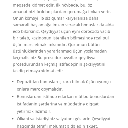
məqsədə xidmət edir. İlk növbədə, bu, öz
əmanətinizi fırıldaqçılardan qorumağa imkan verir.
Onun köməyi ilə siz qumar karyeranıza daha
səmərəli başlamağa imkan verəcək bonuslar da əldə
edə bilərsiniz. Qeydiyyat üçün eyni dərəcədə vacib
bir tələb, kazinonun istənilən bölməsində real pul
üçün mərc etmək imkanıdır. Qurumun bütün
üstünlüklərindən yararlanmaq üçün yoxlamadan
keçməlisiniz Bu prosedur əvvəllər qeydiyyat
prosedurundan keçmiş istifadəçinin şəxsiyyətini
təsdiq etməyə xidmət edir.
Depozitdən bonusları çıxara bilmək üçün oyunçu
onlara mərc qoymalıdır.
Bonuslardan istifadə edərkən mütləq bonuslardan
istifadənin şərtlərinə və müddətinə diqqət
yetirmək lazımdır.
Ölkəni və istədiyiniz valyutanı göstərin.Qeydiyyat
haqqında ətraflı məlumat əldə edin 1xBet.