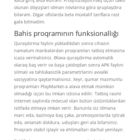
xəttə giriş əldə edirəm. Proqnozlaşdırmaq üçün təklif
olunan döyüşləri idman növlərinə görə qruplaşdıra
bilərəm. Digər ofislərdə belə müxtəlif tariflərə rast
gələ bilmədim.
Bahis proqramının funksionallığı
Quraşdırma faylını yüklədikdən sonra cihazın
naməlum mənbələrdən proqramları tətbiq etməsinə
icazə verməlisiniz. Əlavə quraşdırma avtomatik
olaraq baş verir və başa çatdıqdan sonra APK faylını
silməli və təhlükəsizlik parametrlərini əvvəlki
vəziyyətinə qaytarmalısınız. Xeyr, qumar məzmunlu
proqramları PlayMarket-ə əlavə etmək mümkün
olmadığı üçün bu imkan istisna edilir. Tətbiq rəsmi
internet saytında mövcud olan bütün üstünlüklərdən
istifadə etməyə imkan verir. Bununla siz idmana
mərc edə, kazinoya baş çəkə, promosyonlarda iştirak
edə, əmanəti doldura, uduşları geri ala bilərsiniz.
Proqram stabil işləyir və ehtimalları dərhal yeniləyir.