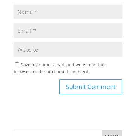
Save my name, email, and website in this
browser for the next time I comment.