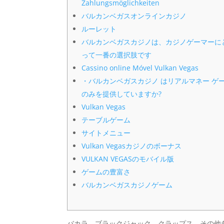
Zahlungsmöglichkeiten
バルカンベガスオンラインカジノ
ルーレット
バルカンベガスカジノは、カジノゲーマーに
って一番の選択肢です
Cassino online Móvel Vulkan Vegas
・バルカンベガスカジノ はリアルマネー ゲ
のみを提供していますか?
Vulkan Vegas
テーブルゲーム
サイトメニュー
Vulkan Vegasカジノのボーナス
VULKAN VEGASのモバイル版
ゲームの豊富さ
バルカンベガスカジノゲーム
バカラ、ブラックジャック、クラップス、その他