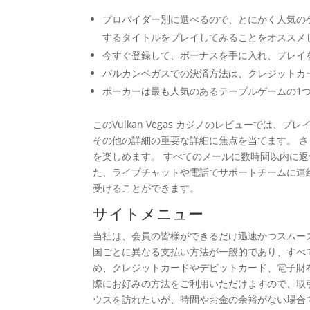
プロバイダー別に選べるので、とにかく人気の
するタイトルをプレイしてみることをオススメ
今すぐ登録して、ボーナスを手に入れ、プレイ
バルカンベガスでの決済方法は、クレジットカ
ポーカーは最も人気のあるテーブルゲームの1
このVulkan Vegas カジノのレビューで
その他の詳細の重要な詳細に焦点を当てます。 
を楽しめます。 すべてのメールに数時間以内に
た、ライブチャットや電話でサポートチームに連
受けることができます。
サイトメニュー
当社は、会員の皆様ができるだけ迅速かつスムー
国ごとに異なる支払い方法が一般的であり、すべ
め、クレジットカードやデビットカード、電子財
際にお好みの方法をご利用いただけますので、取
ウスを訪れたいが、時間やお金の余裕がない場合