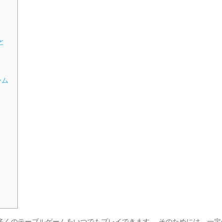
と
ーム
多くのテーブルゲームをいつでもプレイできます。 そのためには、一定