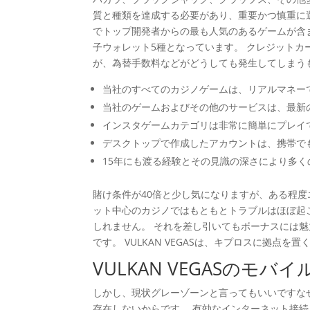
質と種類を達成する必要があり、重要かつ慎重に
でトップ開発者からの最も人気のあるゲームが含
子ウォレット5種となっています。 クレジット
が、為替手数料などがどうしても発生してしまう
当社のすべてのカジノゲームは、リアルマネー
当社のゲームおよびその他のサービスは、最新
インスタゲームカテゴリは非常に簡単にプレイ
デスクトップで作成したアカウントは、携帯で
15年にも渡る経験とその見識の深さにより多
賭け条件が40倍と少し気になりますが、ある程度
ット中心のカジノではもともとトラブルはほぼ起
しれません。 それを差し引いてもボーナスには
です。 VULKAN VEGASは、キプロスに拠点
VULKAN VEGASのモバイ
しかし、現状グレーゾーンと言ってもいいですな
存在しないからです。 有効なインターネット接