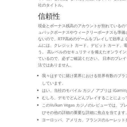
社のタイトル。
信頼性
現金とボーナス残高のアカウントが別れているの
ュバックボーナスやウィークリーボーナスも準備さ
ないので、RTP高めのゲームをプレイして効率よ
ムには、クレジット カード、デビット カード
う。 高レベルのセキュリティを備えたオンライ
ているので、必ずご確認ください。 日本のプレ
法ではありません。
我々はすでに賭け業界における世界有数のブラ
しています。
はい、当社のモバイル カジノ アプリは iGam
むしろ、デモでどんどんプレイすることによっ
このVulkan Vegas カジノのレビュー
びその他の詳細の重要な詳細に焦点を当てます
ヨーロッパ、アメリカ、フランスのルーレット