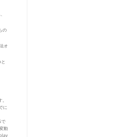
込、
もの
合法オ
つと
す。
でに
。
Sで
変動
lay