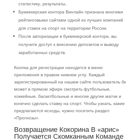
статистику, результаты.
Букмекерская контора Винлайн признана многими
рейтинговыми сайтами одной из лучших компаний
для ставок на спорт на территории России.
После авторизации в букмекерской конторе, вы
получите доступ к внесению депозитов и выводу
заработанных средств.
Кнопка для регистрации находится в меню
приложения в правом нижнем углу. Каждый
зарегистрированный на нашем сайте пользователь бк
может в прямом эфире смотреть футбольные,
хоккейные, баскетбольные и многие другие матчи и
конечно сделать ставку на спорт. Чтобы узнать, какие
предлагаются исходы, нужно посетить раздел
«Прогнозы».
Возвращение Кокорина В «арис»
Получается Скомканным Команде