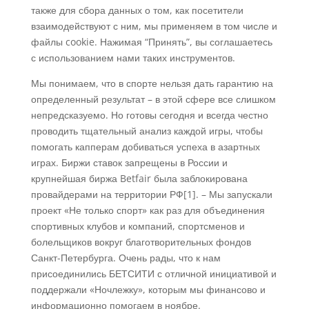
также для сбора данных о том, как посетители
взаимодействуют с ним, мы применяем в том числе и
файлы cookie. Нажимая “Принять”, вы соглашаетесь
с использованием нами таких инструментов.
Мы понимаем, что в спорте нельзя дать гарантию на
определенный результат – в этой сфере все слишком
непредсказуемо. Но готовы сегодня и всегда честно
проводить тщательный анализ каждой игры, чтобы
помогать капперам добиваться успеха в азартных
играх. Биржи ставок запрещены в России и
крупнейшая биржа Betfair была заблокирована
провайдерами на территории РФ[1]. – Мы запускали
проект «Не только спорт» как раз для объединения
спортивных клубов и компаний, спортсменов и
болельщиков вокруг благотворительных фондов
Санкт-Петербурга. Очень рады, что к нам
присоединились БЕТСИТИ с отличной инициативой и
поддержали «Ночлежку», которым мы финансово и
информационно помогаем в ноябре.