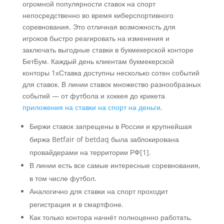
огромной популярности ставок на спорт
непосредственно во время киберспортивного
соревнования. Это отличная возможность для
игроков быстро реагировать на изменения и
заключать выгодные ставки в букмекерской конторе
БетБум. Каждый день клиентам букмекерской
конторы 1хСтавка доступны несколько сотен событий
для ставок. В линии ставок множество разнообразных
событий — от футбола и хоккея до крикета
приложения на ставки на спорт на деньги
.
Биржи ставок запрещены в России и крупнейшая
биржа Betfair of betdaq была заблокирована
провайдерами на территории РФ[1].
В линии есть все самые интересные соревнования,
в том числе футбол.
Аналогично для ставки на спорт проходит
регистрация и в смартфоне.
Как только контора начнёт полноценно работать,