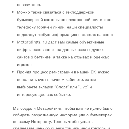
невозможно.
Можно также связаться с техподдержкой
букмекерской конторы по электронной почте и по
телефону горячей линии, наши специалисты
подскажут любую информацию о ставках на спорт.
Metaratings. ru даст вам самые объективные
цифры, основанные на данных всех ведущих
сайтов о беттинге, а также на отзывах и оценках
игроков.
Пройдя процесс регистрации в нашей БК, нужно
пополнить счет в личном кабинете, затем
выбираете вкладки “Спорт” или “Live” и
интересующее вас событие.
Мы создали Метарейтинг, чтобы вам не нужно было
собирать разрозненную информацию о букмекерах
по всему Интернету. Теперь чтобы узнать
средневзвешенную оценку той или иной конторы и