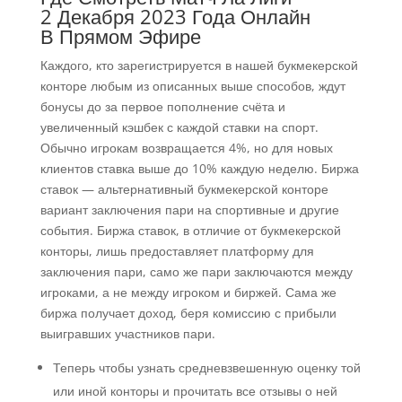
2 Декабря 2023 Года Онлайн
В Прямом Эфире
Каждого, кто зарегистрируется в нашей букмекерской
конторе любым из описанных выше способов, ждут
бонусы до за первое пополнение счёта и
увеличенный кэшбек с каждой ставки на спорт.
Обычно игрокам возвращается 4%, но для новых
клиентов ставка выше до 10% каждую неделю. Биржа
ставок — альтернативный букмекерской конторе
вариант заключения пари на спортивные и другие
события. Биржа ставок, в отличие от букмекерской
конторы, лишь предоставляет платформу для
заключения пари, само же пари заключаются между
игроками, а не между игроком и биржей. Сама же
биржа получает доход, беря комиссию с прибыли
выигравших участников пари.
Теперь чтобы узнать средневзвешенную оценку той
или иной конторы и прочитать все отзывы о ней