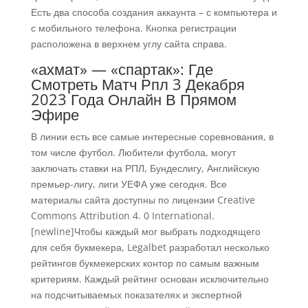
Есть два способа создания аккаунта – с компьютера и
с мобильного телефона. Кнопка регистрации
расположена в верхнем углу сайта справа.
«ахмат» — «спартак»: Где
Смотреть Матч Рпл 3 Декабря
2023 Года Онлайн В Прямом
Эфире
В линии есть все самые интересные соревнования, в
том числе футбол. Любители футбола, могут
заключать ставки на РПЛ, Бундеслигу, Английскую
премьер-лигу, лиги УЕФА уже сегодня. Все
материалы сайта доступны по лицензии Creative
Commons Attribution 4. 0 International.
[newline]Чтобы каждый мог выбрать подходящего
для себя букмекера, Legalbet разработал несколько
рейтингов букмекерских контор по самым важным
критериям. Каждый рейтинг основан исключительно
на подсчитываемых показателях и экспертной