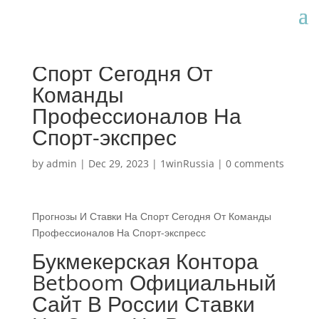
Прогнозы И Ставки На
Спорт Сегодня От
Команды
Профессионалов На
Спорт-экспрес
by
admin
|
Dec 29, 2023
|
1winRussia
|
0 comments
Прогнозы И Ставки На Спорт Сегодня От Команды
Профессионалов На Спорт-экспресс
Букмекерская Контора
Betboom Официальный
Сайт В России Ставки