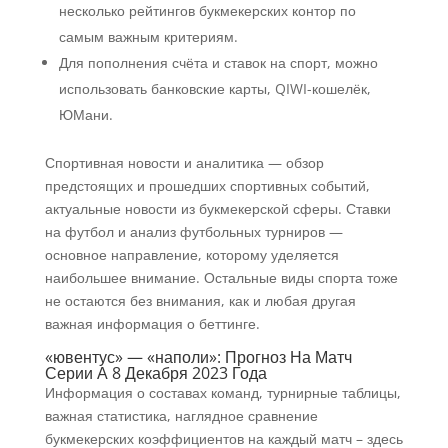
несколько рейтингов букмекерских контор по
самым важным критериям.
Для пополнения счёта и ставок на спорт, можно
использовать банковские карты, QIWI-кошелёк,
ЮМани.
Спортивная новости и аналитика — обзор
предстоящих и прошедших спортивных событий,
актуальные новости из букмекерской сферы. Ставки
на футбол и анализ футбольных турниров —
основное направление, которому уделяется
наибольшее внимание. Остальные виды спорта тоже
не остаются без внимания, как и любая другая
важная информация о беттинге.
«ювентус» — «наполи»: Прогноз На Матч
Серии А 8 Декабря 2023 Года
Информация о составах команд, турнирные таблицы,
важная статистика, наглядное сравнение
букмекерских коэффициентов на каждый матч – здесь