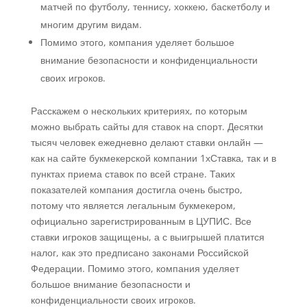
матчей по футболу, теннису, хоккею, баскетболу и
многим другим видам.
Помимо этого, компания уделяет большое
внимание безопасности и конфиденциальности
своих игроков.
Расскажем о нескольких критериях, по которым
можно выбрать сайты для ставок на спорт. Десятки
тысяч человек ежедневно делают ставки онлайн —
как на сайте букмекерской компании 1хСтавка, так и в
пунктах приема ставок по всей стране. Таких
показателей компания достигла очень быстро,
потому что является легальным букмекером,
официально зарегистрированным в ЦУПИС. Все
ставки игроков защищены, а с выигрышей платится
налог, как это предписано законами Российской
Федерации. Помимо этого, компания уделяет
большое внимание безопасности и
конфиденциальности своих игроков.