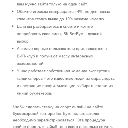
вам нужно зайти только на один сайт.
Обычно игрокам возвращается 4%, но для новых
клиентов ставка выше до 10% каждую неделю.
Если вы разбираетесь в спорте и хотите
попробовать свои силы, БК БетБум – лучший
выбор.
А самые верные пользователи приглашаются в
ВИП-клуб и получают массу интересных
возможностей.
У нас работает собственная команда экспертов и
гандикаперов – это известные люди из мира спорта
и настоящие профи, умеющие выбирать ставки из
линий букмекеров.
Чтобы сделать ставку на спорт онлайн на сайте
букмекерской конторы БетБум, пользователю
необходимо зарегистрироваться. Эта процедура
крайне проста, и займёт она всего несколько секунд.